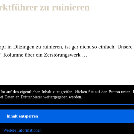
ktführer zu ruinieren
 in Ditzingen zu ruinieren, ist gar nicht so einfach. Unsere
us‘ Kolumne über ein Zerstörungswerk …
Um auf den eigentlichen Inhalt zuzugreifen, klicken Sie auf den Button unten. 
bei Daten an Drittanbieter weitergegeben werden.
Inhalt entsperren
Weitere Informationen