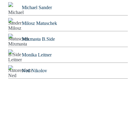
Michael Sander
Milosz Matuschek
Mixmasta B.Side
Monika Leitner
Ned Nikolov
Nigromontanus
Niklas Korber
Norbert Bolz
Oliver Gorus