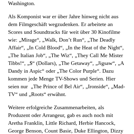
Washington.
Als Komponist war er über Jahre hinweg nicht aus
dem Filmgeschäft wegzudenken. Er arbeitete an
Scores und Soundtracks für weit über 30 Kinofilme
wie: „Mirage“, „Walk, Don’t Run“
, „
The Deadly
Affair“
, „
In Cold Blood“
, „
In the Heat of the Night“
,
„
The Italian Job“
, „The Wiz“, „
They Call Me Mister
Tibbs!“
, „
$“ (Dollars),
„
The Getaway“, „Jigsaw“, „A
Dandy in Aspic“ oder „The Color Purple“. Dazu
kommen jede Menge TV-Shows und Serien. Hier
seien nur
„The Prince of Bel Air“, „Ironside“, „Mad-
TV“ und „Roots“ erwähnt.
Weitere erfolgreiche Zusammenarbeiten, als
Produzent oder Arrangeur, gab es auch noch mit
Aretha Franklin, Little Richard, Herbie Hancock,
George Benson, Count Basie, Duke Ellington, Dizzy