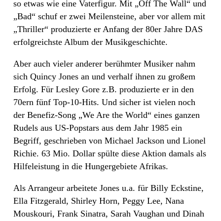
so etwas wie eine Vaterfigur. Mit „Off The Wall“ und
„Bad“ schuf er zwei Meilensteine, aber vor allem mit
„Thriller“ produzierte er Anfang der 80er Jahre DAS
erfolgreichste Album der Musikgeschichte.
Aber auch vieler anderer berühmter Musiker nahm
sich Quincy Jones an und verhalf ihnen zu großem
Erfolg. Für Lesley Gore z.B. produzierte er in den
70ern fünf Top-10-Hits. Und sicher ist vielen noch
der Benefiz-Song „We Are the World“ eines ganzen
Rudels aus US-Popstars aus dem Jahr 1985 ein
Begriff, geschrieben von Michael Jackson und Lionel
Richie. 63 Mio. Dollar spülte diese Aktion damals als
Hilfeleistung in die Hungergebiete Afrikas.
Als Arrangeur arbeitete Jones u.a. für Billy Eckstine
,
Ella Fitzgerald
,
Shirley Horn
,
Peggy Lee
,
Nana
Mouskouri
,
Frank Sinatra
,
Sarah Vaughan
und
Dinah