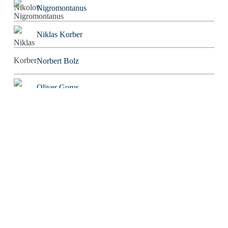
Nigromontanus
Niklas Korber
Norbert Bolz
Oliver Gorus
Olivier Kessler
Patriarchator
Peter Würdig
Ralf Blinkmann
Richard Feuerbach