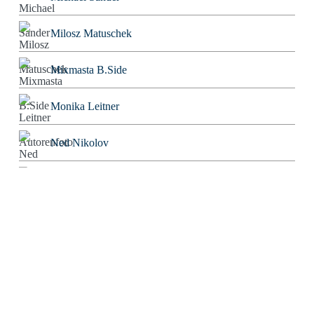
Milosz Matuschek
Mixmasta B.Side
Monika Leitner
Ned Nikolov
Nigromontanus
Niklas Korber
Norbert Bolz
Oliver Gorus