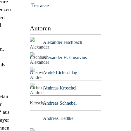
enre
Terrasse
enzen
ert
d
Autoren
Alexander Fischbach
n,
Alexander H. Gusovius
als
André Lichtschlag
Andreas Kroschel
etan
Andreas Schnebel
r
“ aus
Andreas Tiedtke
layer
mnen