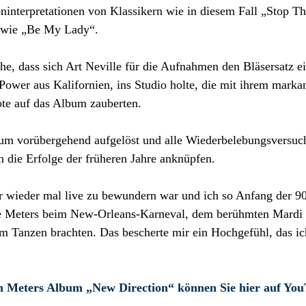
ninterpretationen von Klassikern wie in diesem Fall „Stop Th
n wie „Be My Lady“.
e, dass sich Art Neville für die Aufnahmen den Bläsersatz e
ower aus Kalifornien, ins Studio holte, die mit ihrem marka
te auf das Album zauberten.
um vorübergehend aufgelöst und alle Wiederbelebungsversuc
 die Erfolge der früheren Jahre anknüpfen.
r wieder mal live zu bewundern war und ich so Anfang der 90
The Meters beim New-Orleans-Karneval, dem berühmten Mardi
m Tanzen brachten. Das bescherte mir ein Hochgefühl, das ic
m Meters Album „New Direction“ können Sie hier auf Yo