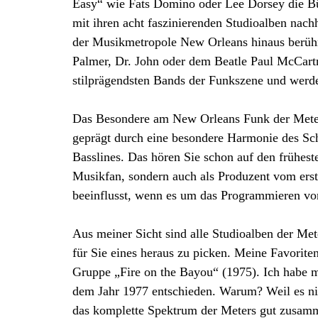
Easy“ wie Fats Domino oder Lee Dorsey die B
mit ihren acht faszinierenden Studioalben nach
der Musikmetropole New Orleans hinaus berühm
Palmer, Dr. John oder dem Beatle Paul McCartn
stilprägendsten Bands der Funkszene und werde
Das Besondere am New Orleans Funk der Meters
geprägt durch eine besondere Harmonie des Sch
Basslines. Das hören Sie schon auf den frühes
Musikfan, sondern auch als Produzent vom erst
beeinflusst, wenn es um das Programmieren v
Aus meiner Sicht sind alle Studioalben der Me
für Sie eines heraus zu picken. Meine Favorite
Gruppe „Fire on the Bayou“ (1975). Ich habe m
dem Jahr 1977 entschieden. Warum? Weil es nic
das komplette Spektrum der Meters gut zusam