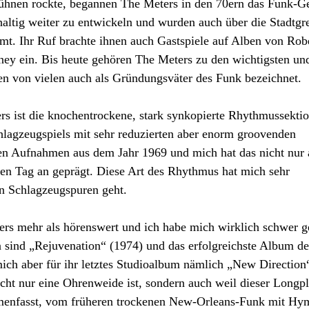
ühnen rockte, begannen The Meters in den 70ern das Funk-G
haltig weiter zu entwickeln und wurden auch über die Stadtgr
t. Ihr Ruf brachte ihnen auch Gastspiele auf Alben von Rob
ey ein. Bis heute gehören The Meters zu den wichtigsten un
n von vielen auch als Gründungsväter des Funk bezeichnet.
 ist die knochentrockene, stark synkopierte Rhythmussektio
lagzeugspiels mit sehr reduzierten aber enorm groovenden
ten Aufnahmen aus dem Jahr 1969 und mich hat das nicht nur 
en Tag an geprägt. Diese Art des Rhythmus hat mich sehr
on Schlagzeugspuren geht.
ters mehr als hörenswert und ich habe mich wirklich schwer g
n sind „Rejuvenation“ (1974) und das erfolgreichste Album de
ich aber für ihr letztes Studioalbum nämlich „New Direction
ht nur eine Ohrenweide ist, sondern auch weil dieser Longp
menfasst, vom früheren trockenen New-Orleans-Funk mit Hy