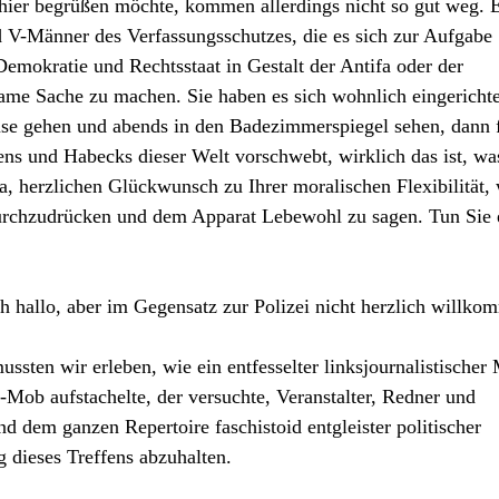
h hier begrüßen möchte, kommen allerdings nicht so gut weg. 
d V-Männer des Verfassungsschutzes, die es sich zur Aufgabe
emokratie und Rechtsstaat in Gestalt der Antifa oder der
me Sache zu machen. Sie haben es sich wohnlich eingerichte
se gehen und abends in den Badezimmerspiegel sehen, dann 
ens und Habecks dieser Welt vorschwebt, wirklich das ist, wa
a, herzlichen Glückwunsch zu Ihrer moralischen Flexibilität,
 durchzudrücken und dem Apparat Lebewohl zu sagen. Tun Sie 
ch hallo, aber im Gegensatz zur Polizei nicht herzlich willko
mussten wir erleben, wie ein entfesselter linksjournalistischer
-Mob aufstachelte, der versuchte, Veranstalter, Redner und
dem ganzen Repertoire faschistoid entgleister politischer
dieses Treffens abzuhalten.