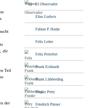
El Observador
nn
Elias Gudwis
a.
Fabian P. Hartje
aucht
Felix Leiter
ts
, die
Felix Perrefort
Frank Eckhardt
n Teil
re
Frank Lübberding
Frauke Petry
en der
Friedrich Pürner