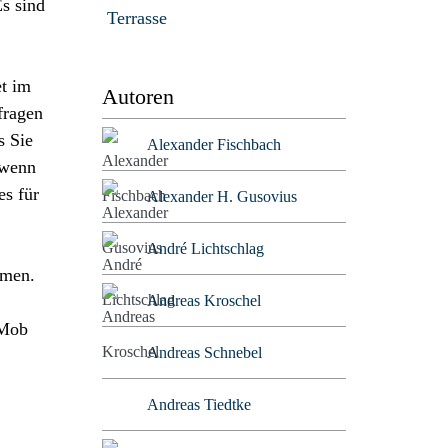
Es sind
Terrasse
t im
Autoren
fragen
s Sie
Alexander Fischbach
 wenn
es für
Alexander H. Gusovius
André Lichtschlag
mmen.
Andreas Kroschel
 Mob
Andreas Schnebel
Andreas Tiedtke