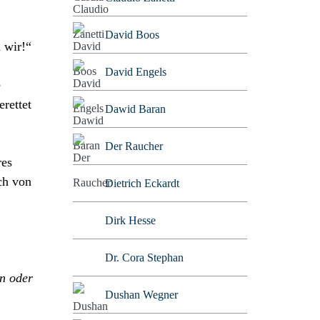
David Boos
 wir!“
David Engels
e
erettet
Dawid Baran
Der Raucher
res
ch von
Dietrich Eckardt
Dirk Hesse
Dr. Cora Stephan
en oder
Dushan Wegner