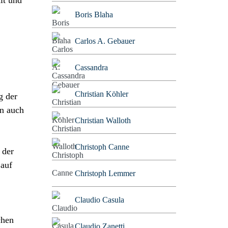
lt und
Boris Blaha
Carlos A. Gebauer
Cassandra
Christian Köhler
g der
en auch
Christian Walloth
Christoph Canne
 der
 auf
Christoph Lemmer
Claudio Casula
chen
Claudio Zanetti