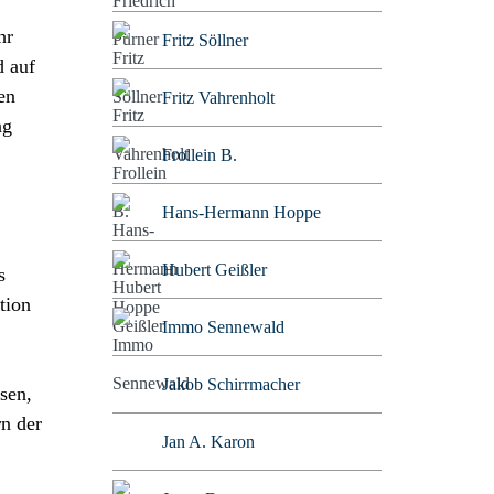
hr
Fritz Söllner
d auf
en
Fritz Vahrenholt
ng
Frollein B.
Hans-Hermann Hoppe
Hubert Geißler
s
tion
Immo Sennewald
Jakob Schirrmacher
sen,
rn der
Jan A. Karon