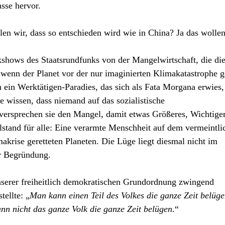
asse hervor.
len wir, dass so entschieden wird wie in China? Ja das wollen
kshows des Staatsrundfunks von der Mangelwirtschaft, die di
, wenn der Planet vor der nur imaginierten Klimakatastrophe g
ein Werktätigen-Paradies, das sich als Fata Morgana erwies,
e wissen, dass niemand auf das sozialistische
 versprechen sie den Mangel, damit etwas Größeres, Wichtige
lstand für alle: Eine verarmte Menschheit auf dem vermeintli
krise geretteten Planeten. Die Lüge liegt diesmal nicht im
er Begründung.
unserer freiheitlich demokratischen Grundordnung zwingend
tellte: „
Man kann einen Teil des Volkes die ganze Zeit belüg
ann nicht das ganze Volk die ganze Zeit belügen
.“