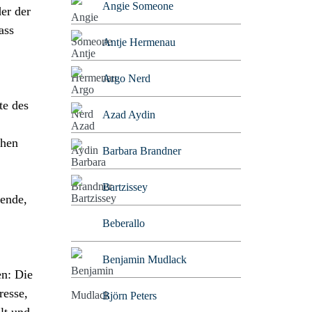
Angie Someone
er der
ass
Antje Hermenau
Argo Nerd
te des
Azad Aydin
chen
Barbara Brandner
Bartzissey
tende,
Beberallo
Benjamin Mudlack
en: Die
resse,
Björn Peters