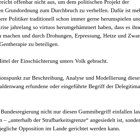
reicht offenbar nicht aus, um dem politischen Projekt der
hen Grundordnung zum Durchbruch zu verhelfen. Dafür ist me
re Politiker traditionell schon immer gerne herumspielen un
Krise jahrelang so virtuos herumgehämmert haben, dass es ihn
 zu machen und durch Drohungen, Erpressung, Hetze und Zwa
Gentherapie zu beteiligen.
ttel der Einschüchterung unters Volk gebracht.
ationspunkt zur Beschreibung, Analyse und Modellierung diese
Haldenwang erfundene oder eingeführte Begriff der Delegitima
n Bundesregierung nicht nur diesen Gummibegriff einfallen las
n – „unterhalb der Strafbarkeitsgrenze“ angesiedelt ist, sonde
jegliche Opposition im Lande gerichtet werden kann.