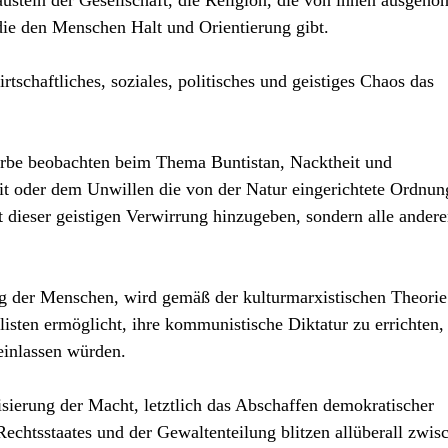
stein der Gesellschaft, die Religion, die von innen ausgehöh
, die den Menschen Halt und Orientierung gibt.
rtschaftliches, soziales, politisches und geistiges Chaos das
arbe beobachten beim Thema Buntistan, Nacktheit und
eit oder dem Unwillen die von der Natur eingerichtete Ordnun
t dieser geistigen Verwirrung hinzugeben, sondern alle ander
 der Menschen, wird gemäß der kulturmarxistischen Theorie
listen ermöglicht, ihre kommunistische Diktatur zu errichten,
 einlassen würden.
isierung der Macht, letztlich das Abschaffen demokratischer
Rechtsstaates und der Gewaltenteilung blitzen allüberall zwis