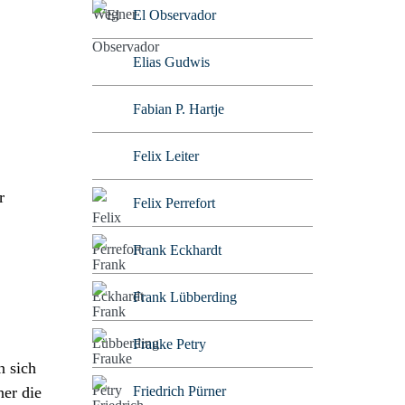
El Observador
Elias Gudwis
Fabian P. Hartje
Felix Leiter
r
Felix Perrefort
Frank Eckhardt
Frank Lübberding
Frauke Petry
n sich
ner die
Friedrich Pürner