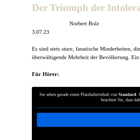
Der Triumph der Intoler
Norbert Bolz
3.07.23
Es sind stets sture, fanatische Minderheiten, 
überwältigende Mehrheit der Bevölkerung. Ei
Für Hörer:
Sie sehen gerade einen Platzhalterinhalt von
Standard
. 
beachten Sie, dass da