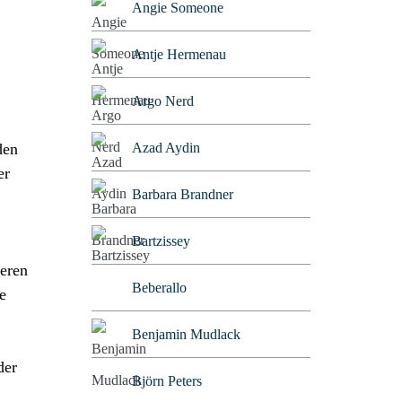
Angie Someone
Antje Hermenau
Argo Nerd
Azad Aydin
den
er
Barbara Brandner
Bartzissey
ieren
Beberallo
e
Benjamin Mudlack
der
Björn Peters