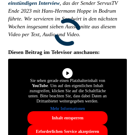
einstündigen Interview
, das der Sender ServusTV
Ende 2023 mit Hans-Hermann Hoppe in Bodrum
führte. Wir servieren im Sandwirt in den nächsten
Wochen insgesamt sieben Ausschnitte aus diesem
Video per Text, Audio und Video.
Diesen Beitrag im Televisor anschauen:
Sie sehen gerade einen Platzhalterinhalt von
YouTube
. Um auf den eigentlichen Inhalt
zuzugreifen, klicken Sie auf die Schaltfläche
unten. Bitte beachten Sie, dass dabei Daten an
Drittanbieter weitergegeben werden.
Mehr Informationen
Inhalt entsperren
Erforderlichen Service akzeptieren