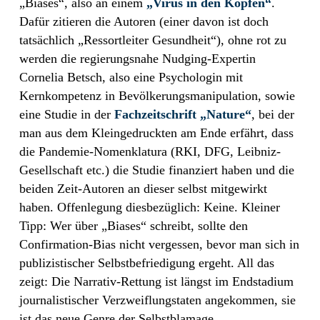
„Biases“, also an einem
„Virus in den Köpfen“
.
Dafür zitieren die Autoren (einer davon ist doch
tatsächlich „Ressortleiter Gesundheit“), ohne rot zu
werden die regierungsnahe Nudging-Expertin
Cornelia Betsch, also eine Psychologin mit
Kernkompetenz in Bevölkerungsmanipulation, sowie
eine Studie in der
Fachzeitschrift „Nature“
, bei der
man aus dem Kleingedruckten am Ende erfährt, dass
die Pandemie-Nomenklatura (RKI, DFG, Leibniz-
Gesellschaft etc.) die Studie finanziert haben und die
beiden Zeit-Autoren an dieser selbst mitgewirkt
haben. Offenlegung diesbezüglich: Keine. Kleiner
Tipp: Wer über „Biases“ schreibt, sollte den
Confirmation-Bias nicht vergessen, bevor man sich in
publizistischer Selbstbefriedigung ergeht. All das
zeigt: Die Narrativ-Rettung ist längst im Endstadium
journalistischer Verzweiflungstaten angekommen, sie
ist das neue Genre der Selbstblamage.