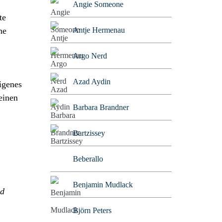
Angie Someone
te
ne
Antje Hermenau
Argo Nerd
Azad Aydin
igenes
einen
Barbara Brandner
Bartzissey
Beberallo
Benjamin Mudlack
nd
Björn Peters