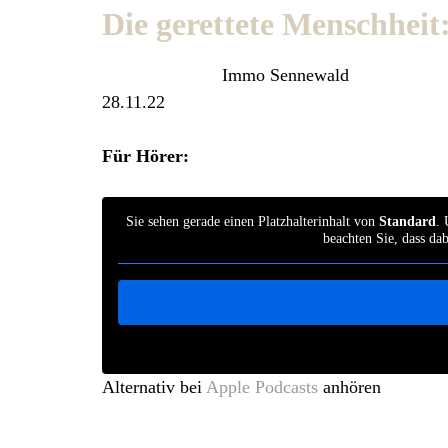
Die gerettete Menschheit
Immo Sennewald
28.11.22
Für Hörer:
Sie sehen gerade einen Platzhalterinhalt von
Standard
. 
beachten Sie, dass da
Alternativ bei
Apple Podcasts
anhören