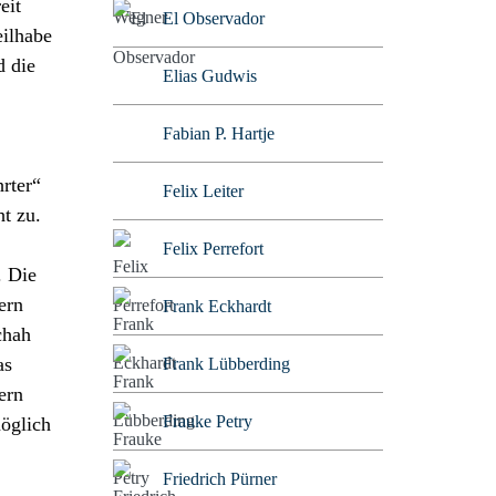
eit
El Observador
eilhabe
d die
Elias Gudwis
Fabian P. Hartje
rter“
Felix Leiter
ht zu.
Felix Perrefort
. Die
ern
Frank Eckhardt
chah
as
Frank Lübberding
ern
Frauke Petry
möglich
Friedrich Pürner