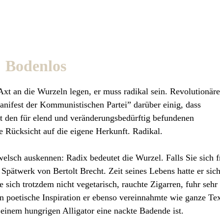
: Bodenlos
xt an die Wurzeln legen, er muss radikal sein. Revolutionäre
anifest der Kommunistischen Partei” darüber einig, dass
it den für elend und veränderungsbedürftig befundenen
e Rücksicht auf die eigene Herkunft. Radikal.
welsch auskennen: Radix bedeutet die Wurzel. Falls Sie sich f
s Spätwerk von Bertolt Brecht. Zeit seines Lebens hatte er sic
e sich trotzdem nicht vegetarisch, rauchte Zigarren, fuhr sehr
en poetische Inspiration er ebenso vereinnahmte wie ganze Tex
inem hungrigen Alligator eine nackte Badende ist.