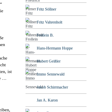
n“
Fritz Söllner
ie
Fritz Vahrenholt
Frollein B.
ße
nen
Hans-Hermann Hoppe
ache
Hubert Geißler
icht
en, ist
Immo Sennewald
lle …
Jakob Schirrmacher
Jan A. Karon
eiben,