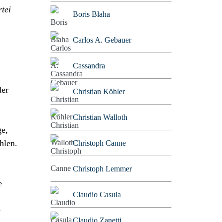
tei
Boris Blaha
Carlos A. Gebauer
Cassandra
der
Christian Köhler
Christian Walloth
ge,
hlen.
Christoph Canne
Christoph Lemmer
e
Claudio Casula
e
Claudio Zanetti