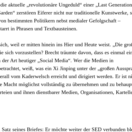
ie aktuelle „revolutionäre Ungeduld“ einer „Last Generatio
den“ zerstören Eiferer nicht nur traditionelle Kunstwerke, s
von bestimmten Politikern nebst medialer Gefolgschaft –
starrt in Phrasen und Textbausteinen.
sich, weil er mitten hinein ins Hier und Heute weist. „Die gro
e sich vorzustellen? Brecht träumte davon, dass es einmal ei
 der Art heutiger „Social Media“. Wer die Medien in
etrachtet, weiß, was ein Xi Jinping unter der „großen Ausspr
berall vom Kaderwelsch erreicht und dirigiert werden. Er ist n
elle Macht möglichst vollständig zu übernehmen und zu behaupt
 Parteien und ihnen dienstbarer Medien, Organisationen, Karte
en Satz seines Briefes: Er möchte weiter der SED verbunden bl