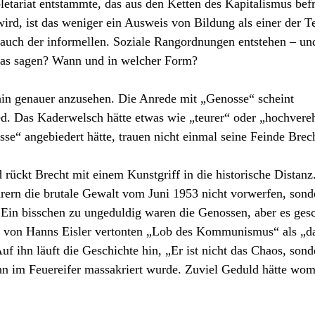
etariat entstammte, das aus den Ketten des Kapitalismus befr
rd, ist das weniger ein Ausweis von Bildung als einer der T
 auch der informellen. Soziale Rangordnungen entstehen – un
was sagen? Wann und in welcher Form?
fhin genauer anzusehen. Die Anrede mit „Genosse“ scheint
ied. Das Kaderwelsch hätte etwas wie „teurer“ oder „hochvereh
sse“ angebiedert hätte, trauen nicht einmal seine Feinde Brec
 rückt Brecht mit einem Kunstgriff in die historische Distanz
ern die brutale Gewalt vom Juni 1953 nicht vorwerfen, sond
 Ein bisschen zu ungeduldig waren die Genossen, aber es ges
nem von Hanns Eisler vertonten „Lob des Kommunismus“ als „d
uf ihn läuft die Geschichte hin, „Er ist nicht das Chaos, sond
ihn im Feuereifer massakriert wurde. Zuviel Geduld hätte wo