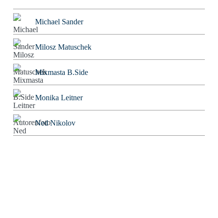
Michael Sander
Milosz Matuschek
Mixmasta B.Side
Monika Leitner
Ned Nikolov
Nigromontanus
Niklas Korber
Norbert Bolz