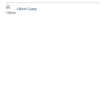
Oliver Gorus
Olivier Kessler
Patriarchator
Peter Würdig
Ralf Blinkmann
Richard Feuerbach
Rob Alexander
Roland Tichy