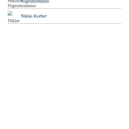
Nigromontanus
Niklas Korber
Norbert Bolz
Oliver Gorus
Olivier Kessler
Patriarchator
Peter Würdig
Ralf Blinkmann
Richard Feuerbach