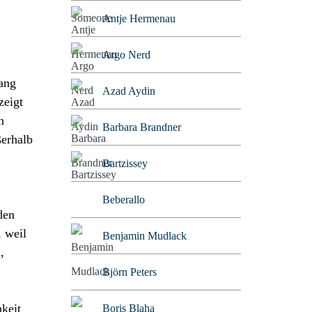
Antje Hermenau
Argo Nerd
hang
Azad Aydin
zeigt
n
Barbara Brandner
ßerhalb
Bartzissey
Beberallo
den
, weil
Benjamin Mudlack
,
Björn Peters
hkeit
Boris Blaha