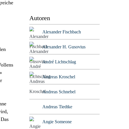
greiche
Autoren
Alexander Fischbach
Alexander H. Gusovius
len
André Lichtschlag
Wollens
»
Andreas Kroschel
r
Andreas Schnebel
ohne
Andreas Tiedtke
ird,
. Das
Angie Someone