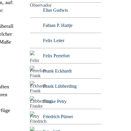
n, auf:
r:
Elias Gudwis
Fabian P. Hartje
überall
elcher
Felix Leiter
 Maße
Felix Perrefort
Frank Eckhardt
Frank Lübberding
aften
uren
Frauke Petry
rfüge
Friedrich Pürner