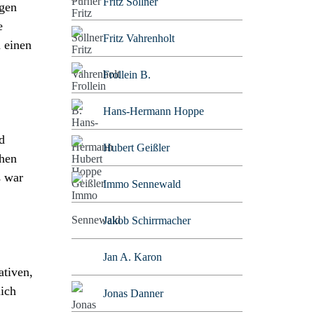
Fritz Söllner
ngen
e
Fritz Vahrenholt
n einen
Frollein B.
Hans-Hermann Hoppe
d
Hubert Geißler
chen
s war
Immo Sennewald
Jakob Schirrmacher
Jan A. Karon
ativen,
lich
Jonas Danner