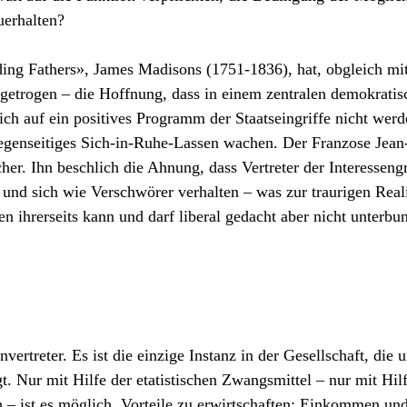
uerhalten?
ng Fathers», James Madisons (1751-1836), hat, obgleich mit
getrogen – die Hoffnung, dass in einem zentralen demokratis
ich auf ein positives Programm der Staatseingriffe nicht wer
egenseitiges Sich-in-Ruhe-Lassen wachen. Der Franzose Jean
her. Ihn beschlich die Ahnung, dass Vertreter der Interessen
und sich wie Verschwörer verhalten – was zur traurigen Reali
n ihrerseits kann und darf liberal gedacht aber nicht unterbu
vertreter. Es ist die einzige Instanz in der Gesellschaft, die u
 Nur mit Hilfe der etatistischen Zwangsmittel – nur mit Hil
 – ist es möglich, Vorteile zu erwirtschaften: Einkommen un