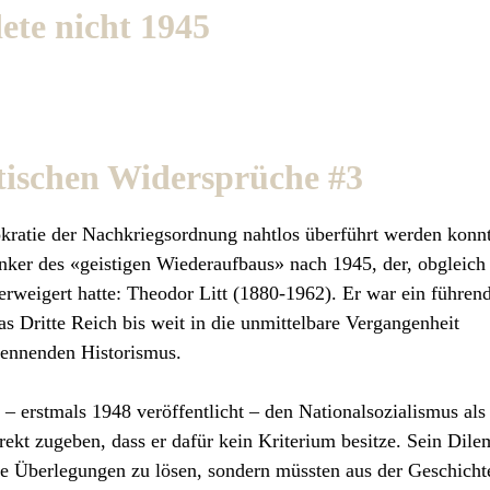
ete nicht 1945
tischen Widersprüche #3
okratie der Nachkriegsordnung nahtlos überführt werden konnt
nker des «geistigen Wiederaufbaus» nach 1945, der, obgleich 
rweigert hatte: Theodor Litt (1880-1962). Er war ein führen
s Dritte Reich bis weit in die unmittelbare Vergangenheit
 nennenden Historismus.
2 – erstmals 1948 veröffentlicht – den Nationalsozialismus als
rekt zugeben, dass er dafür kein Kriterium besitze. Sein Dil
ige Überlegungen zu lösen, sondern müssten aus der Geschicht