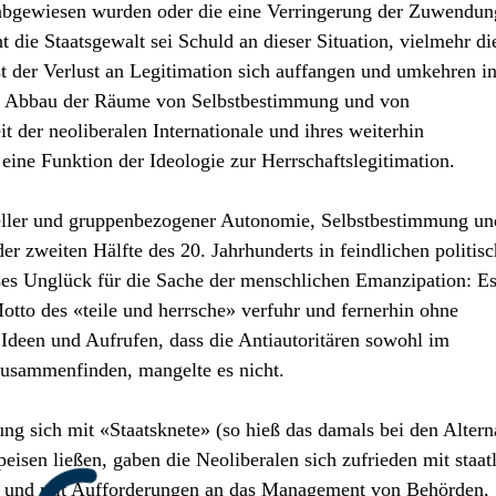
n abgewiesen wurden oder die eine Verringerung der Zuwendu
die Staatsgewalt sei Schuld an dieser Situation, vielmehr di
sst der Verlust an Legitimation sich auffangen und umkehren i
 für Abbau der Räume von Selbstbestimmung und von
it der neoliberalen Internationale und ihres weiterhin
ine Funktion der Ideologie zur Herrschafts­legitimation.
ueller und gruppenbezogener Autonomie, Selbstbestimmung un
er zweiten Hälfte des 20. Jahrhunderts in feindlichen politis
oßes Unglück für die Sache der menschlichen Emanzipation: E
otto des «teile und herrsche» verfuhr und fernerhin ohne
Ideen und Aufrufen, dass die Antiautoritären sowohl im
zusammenfinden, mangelte es nicht.
g sich mit «Staatsknete» (so hieß das damals bei den Altern
peisen ließen, gaben die Neoliberalen sich zufrieden mit staat
en und mit Aufforderungen an das Management von Behörden,