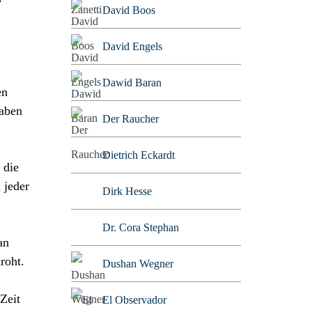
David Boos
David Engels
Dawid Baran
en
haben
Der Raucher
Dietrich Eckardt
 die
 jeder
Dirk Hesse
Dr. Cora Stephan
an
roht.
Dushan Wegner
 Zeit
El Observador