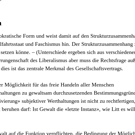
h
demokratische Form und weist damit auf den Strukturzusammen
ahrtsstaat und Faschismus hin. Der Strukturzusammenhang 
 setzen könne. – (Unterschiede ergeben sich aus verschiedene
rungenschaft des Liberalismus aber muss die Rechtsfrage au
dies ist das zentrale Merkmal des Gesellschaftsvertrags.
der Möglichkeit für das freie Handeln aller Menschen
rthaltungen zu gewaltsam durchzusetzenden Bestimmungsgrün
ierung» subjektiver Werthaltungen ist nicht zu rechtfertigen
eruhen darf: Ist Gewalt die «letzte Instanz», wie Litt es will
ewalt auf die Funktion verpflichten, die Bedingung der Möglic