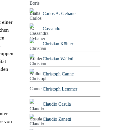
Carlos A. Gebauer
 einer
Cassandra
chen
den
Christian Köhler
-
gruppen
Christian Walloth
tät
nden
Christoph Canne
Christoph Lemmer
Claudio Casula
nter
Claudio Zanetti
fe von
d