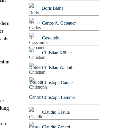
ein
Boris Blaha
ndern
Carlos A. Gebauer
er
Cassandra
 als
Christian Köhler
rsinn,
Christian Walloth
Christoph Canne
Christoph Lemmer
ve
elung
Claudio Casula
ion
Claudio Zanetti