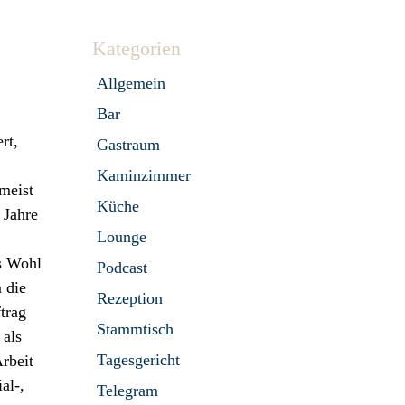
Kategorien
Allgemein
Bar
rt,
Gastraum
Kaminzimmer
meist
Küche
 Jahre
Lounge
as Wohl
Podcast
m die
Rezeption
trag
Stammtisch
 als
Tagesgericht
rbeit
al-,
Telegram