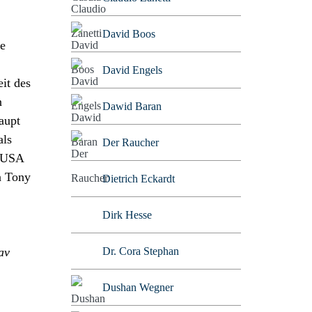
David Boos
ie
David Engels
it des
n
Dawid Baran
aupt
als
Der Raucher
n USA
n Tony
Dietrich Eckardt
Dirk Hesse
Dr. Cora Stephan
av
Dushan Wegner