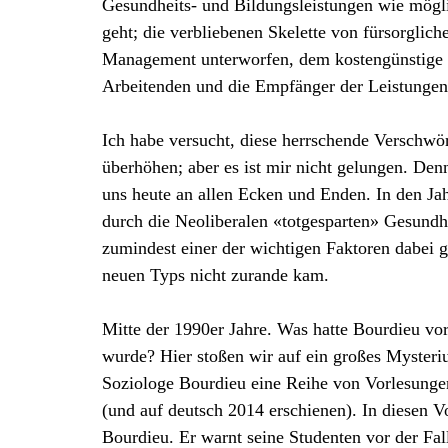
Gesundheits- und Bildungsleistungen wie mögl
geht; die verbliebenen Skelette von fürsorglich
Management unterworfen, dem kostengünstige Ef
Arbeitenden und die Empfänger der Leistungen i
Ich habe versucht, diese herrschende Verschwö
überhöhen; aber es ist mir nicht gelungen. Den
uns heute an allen Ecken und Enden. In den Ja
durch die Neoliberalen «totgesparten» Gesundh
zumindest einer der wichtigen Faktoren dabei 
neuen Typs nicht zurande kam.
Mitte der 1990er Jahre. Was hatte Bourdieu vor
wurde? Hier stoßen wir auf ein großes Mysteriu
Soziologe Bourdieu eine Reihe von Vorlesungen
(und auf deutsch 2014 erschienen). In diesen V
Bourdieu. Er warnt seine Studenten vor der Fall