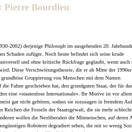
: Pierre Bourdieu
930-2002) derjenige Philosoph im ausgehenden 20. Jahrhunde
en Schaden zufügte. Noch heute befindet sich seine krude
universell und ohne kritische Rückfrage geglaubt, wenn auch 
wird. Diese Verschwörungstheorie, die er ab Mitte der 1990er
eine grundböse Gruppierung von Menschen mit dem Namen
 die Fahne geschrieben hat, den grundguten Staat, der für d
lden eine «staatenlose Internationale». Ihr Motive ist vor alle
meist gar nicht gehören, sodass sie sozusagen in fremdem Auf
Reichen die Fesseln der Staatsgewalt, die sie mehr schlecht
nderen wollen die Neoliberalen die Mitmenschen, auf deren A
engünstigen Robotern degradiert sehen, die mit so wenig Sozi