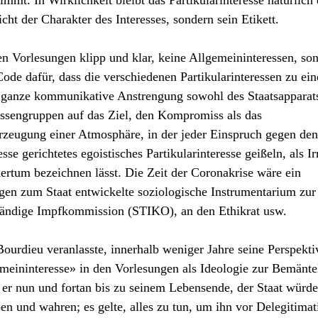
mmt. In Wirklichkeit bleibt das Partikularinteresse natürlich 
icht der Charakter des Interesses, sondern sein Etikett.
den Vorlesungen klipp und klar, keine Allgemeininteressen, so
Code dafür, dass die verschiedenen Partikularinteressen zu ein
ie ganze kommunikative Anstrengung sowohl des Staatsapparats
ssengruppen auf das Ziel, den Kompromiss als das
 Erzeugung einer Atmosphäre, in der jeder Einspruch gegen den
e gerichtetes egoistisches Partikularinteresse geißeln, als Ir
kertum bezeichnen lässt. Die Zeit der Coronakrise wäre ein
gen zum Staat entwickelte soziologische Instrumentarium zur
tändige Impfkommission (STIKO), an den Ethikrat usw.
ourdieu veranlasste, innerhalb weniger Jahre seine Perspekti
gemeininteresse» in den Vorlesungen als Ideologie zur Bemänt
e er nun und fortan bis zu seinem Lebensende, der Staat würde
en und wahren; es gelte, alles zu tun, um ihn vor Delegitimat