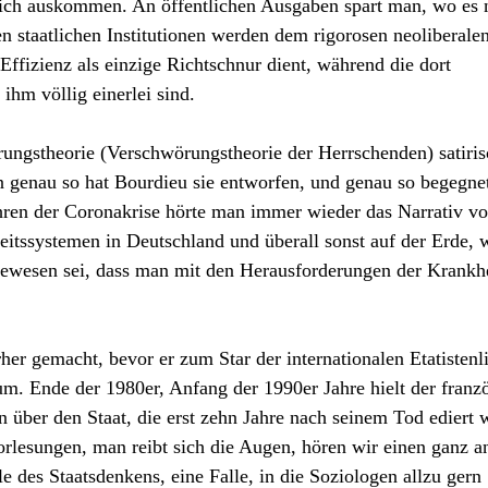
ich auskommen. An öffentlichen Ausgaben spart man, wo es 
en staatlichen Institutionen werden dem rigorosen neoliberale
fizienz als einzige Richtschnur dient, während die dort
hm völlig einerlei sind.
rungstheorie (Verschwörungstheorie der Herrschenden) satiris
n genau so hat Bourdieu sie entworfen, und genau so begegnet
hren der Coronakrise hörte man immer wieder das Narrativ v
eitssystemen in Deutschland und überall sonst auf der Erde, 
gewesen sei, dass man mit den Herausforderungen der Krankh
her gemacht, bevor er zum Star der internationalen Etatistenl
m. Ende der 1980er, Anfang der 1990er Jahre hielt der franz
 über den Staat, die erst zehn Jahre nach seinem Tod ediert
orlesungen, man reibt sich die Augen, hören wir einen ganz a
e des Staatsdenkens, eine Falle, in die Soziologen allzu gern