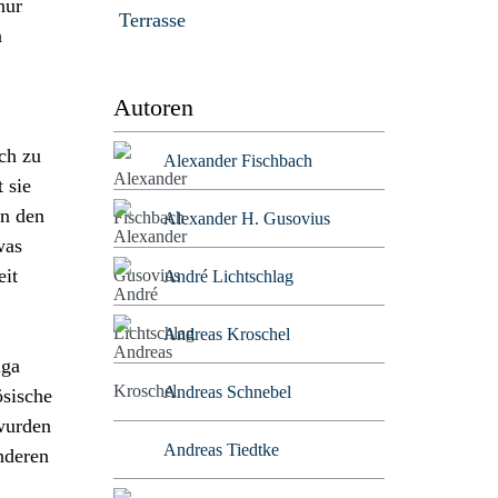
nur
Terrasse
n
Autoren
ch zu
Alexander Fischbach
 sie
on den
Alexander H. Gusovius
was
eit
André Lichtschlag
Andreas Kroschel
iga
Andreas Schnebel
ösische
 wurden
Andreas Tiedtke
nderen