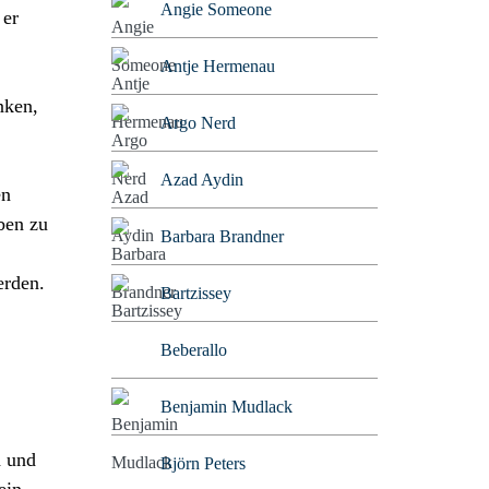
Angie Someone
 er
Antje Hermenau
nken,
Argo Nerd
Azad Aydin
en
ben zu
Barbara Brandner
erden.
Bartzissey
Beberallo
Benjamin Mudlack
d und
Björn Peters