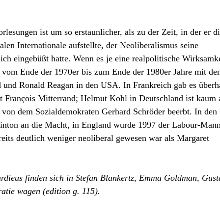
lesungen ist um so erstaunlicher, als zu der Zeit, in der er d
len Internationale aufstellte, der Neoliberalismus seine
ich eingebüßt hatte. Wenn es je eine realpolitische Wirksamke
nt vom Ende der 1970er bis zum Ende der 1980er Jahre mit de
 und Ronald Reagan in den USA. In Frankreich gab es überh
ist François Mitterrand; Helmut Kohl in Deutschland ist kaum 
8 von dem Sozialdemokraten Gerhard Schröder beerbt. In de
Clinton an die Macht, in England wurde 1997 der Labour-Man
eits deutlich weniger neoliberal gewesen war als Margaret
urdieus finden sich in Stefan Blankertz, Emma Goldman, Gust
tie wagen (edition g. 115).