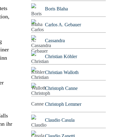
tets
Boris Blaha
tion,
Carlos A. Gebauer
Cassandra
g
iner
Christian Köhler
ginn
Christian Walloth
er
Christoph Canne
Christoph Lemmer
alls
Claudio Casula
nn ihr
Claudio Zanetti