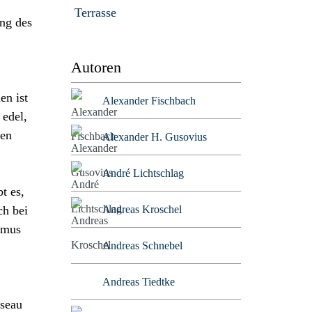
Terrasse
ung des
Autoren
en ist
Alexander Fischbach
 edel,
ben
Alexander H. Gusovius
André Lichtschlag
t es,
Andreas Kroschel
ch bei
smus
Andreas Schnebel
Andreas Tiedtke
sseau