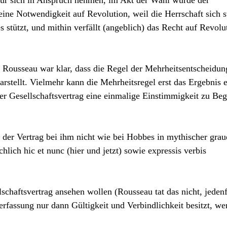
 für sich in Anspruch nehmen, im Akt der Wahl würde der
keine Notwendigkeit auf Revolution, weil die Herrschaft sich s
 stützt, und mithin verfällt (angeblich) das Recht auf Revolu
r. Rousseau war klar, dass die Regel der Mehrheitsentscheidun
arstellt. Vielmehr kann die Mehrheitsregel erst das Ergebnis e
er Gesellschaftsvertrag eine einmalige Einstimmigkeit zu Be
 der Vertrag bei ihm nicht wie bei Hobbes in mythischer grau
hlich hic et nunc (hier und jetzt) sowie expressis verbis
schaftsvertrag ansehen wollen (Rousseau tat das nicht, jedenf
Verfassung nur dann Gültigkeit und Verbindlichkeit besitzt, we