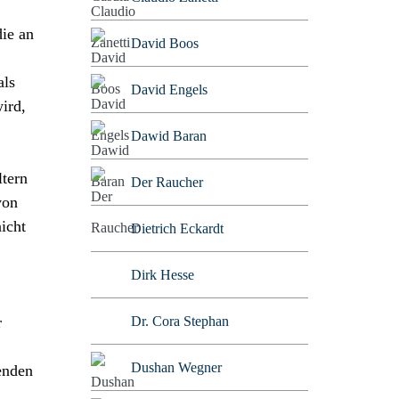
die an
David Boos
als
David Engels
ird,
Dawid Baran
ltern
Der Raucher
von
icht
Dietrich Eckardt
Dirk Hesse
Dr. Cora Stephan
r
Dushan Wegner
menden
n