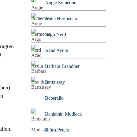
Angie Someone
Antje Hermenau
Argo Nerd
ragten
Azad Aydin
t,
Barbara Brandner
Bartzissey
ehen)
hn
Beberallo
Benjamin Mudlack
üllen.
Björn Peters