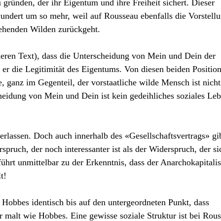
gründen, der ihr Eigentum und ihre Freiheit sichert. Dieser
ndert um so mehr, weil auf Rousseau ebenfalls die Vorstell
stehenden Wilden zurückgeht.
deren Text), dass die Unterscheidung von Mein und Dein der
t er die Legitimität des Eigentums. Von diesen beiden Position
, ganz im Gegenteil, der vorstaatliche wilde Mensch ist nicht
heidung von Mein und Dein ist kein gedeihliches soziales Le
rlassen. Doch auch innerhalb des «Gesellschaftsvertrags» gib
pruch, der noch interessanter ist als der Widerspruch, der si
ührt unmittelbar zu der Erkenntnis, dass der Anarchokapitali
t!
Hobbes identisch bis auf den untergeordneten Punkt, dass
 malt wie Hobbes. Eine gewisse soziale Struktur ist bei Rou