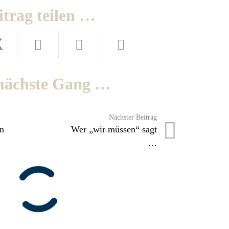
itrag teilen …
nächste Gang …
Nächster Beitrag
n
Wer „wir müssen“ sagt
…