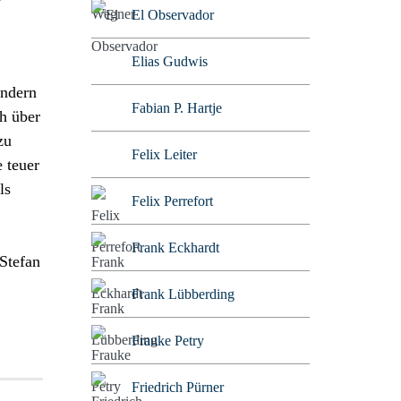
El Observador
Elias Gudwis
ondern
Fabian P. Hartje
h über
zu
Felix Leiter
 teuer
ls
Felix Perrefort
Frank Eckhardt
 Stefan
Frank Lübberding
Frauke Petry
Friedrich Pürner