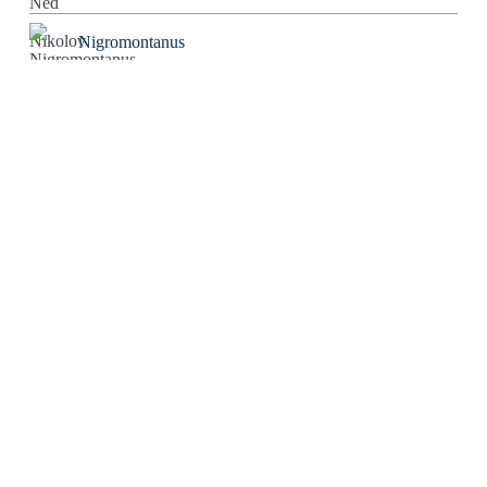
Nigromontanus
Niklas Korber
Norbert Bolz
Oliver Gorus
Olivier Kessler
Patriarchator
Peter Würdig
Ralf Blinkmann