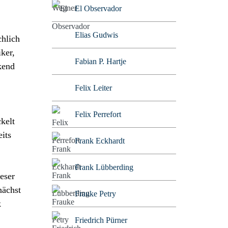
El Observador
Elias Gudwis
chlich
iker,
Fabian P. Hartje
kend
Felix Leiter
Felix Perrefort
kelt
eits
Frank Eckhardt
Frank Lübberding
eser
nächst
Frauke Petry
k
Friedrich Pürner