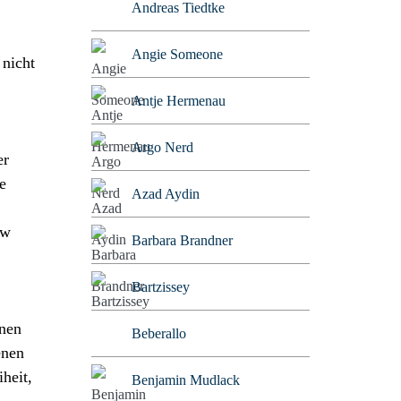
Andreas Tiedtke
Angie Someone
 nicht
Antje Hermenau
Argo Nerd
er
e
Azad Aydin
ew
Barbara Brandner
Bartzissey
onen
Beberallo
enen
heit,
Benjamin Mudlack