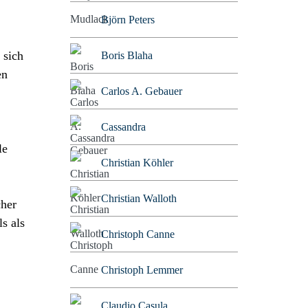
Björn Peters
 sich
Boris Blaha
en
Carlos A. Gebauer
Cassandra
le
Christian Köhler
Christian Walloth
cher
s als
Christoph Canne
Christoph Lemmer
Claudio Casula