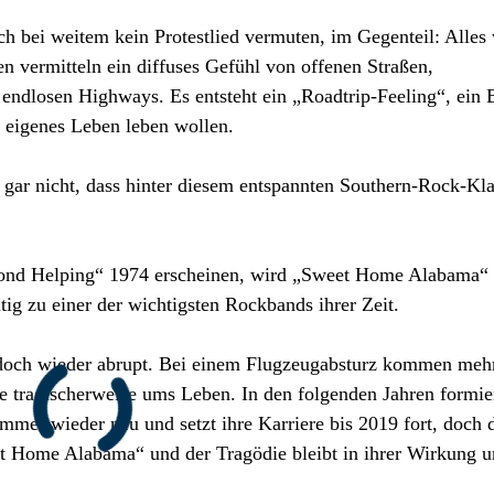
h bei weitem kein Protestlied vermuten, im Gegenteil: Alles 
en vermitteln ein diffuses Gefühl von offenen Straßen,
endlosen Highways. Es entsteht ein „Roadtrip-Feeling“, ein 
r eigenes Leben leben wollen.
 gar nicht, dass hinter diesem entspannten Southern-Rock-Kla
cond Helping“ 1974 erscheinen, wird „Sweet Home Alabama“
ig zu einer der wichtigsten Rockbands ihrer Zeit.
doch wieder abrupt. Bei einem Flugzeugabsturz kommen meh
e tragischerweise ums Leben. In den folgenden Jahren formier
mer wieder neu und setzt ihre Karriere bis 2019 fort, doch 
et Home Alabama“ und der Tragödie bleibt in ihrer Wirkung 