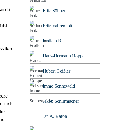
wirkt
Fritz Söllner
Bild
Fritz Vahrenholt
Frollein B.
ssiker
Hans-Hermann Hoppe
Hubert Geißler
Immo Sennewald
rere
Jakob Schirrmacher
t sich
die
Jan A. Karon
und