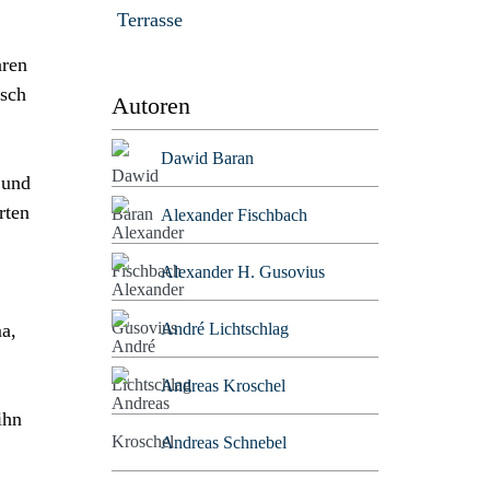
Terrasse
aren
lsch
Autoren
Dawid Baran
 und
rten
Alexander Fischbach
Alexander H. Gusovius
André Lichtschlag
a,
Andreas Kroschel
ihn
Andreas Schnebel