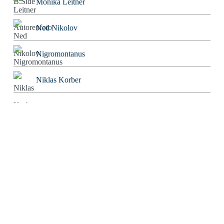
Monika Leitner
Ned Nikolov
Nigromontanus
Niklas Korber
Norbert Bolz
Oliver Gorus
Olivier Kessler
Patriarchator
Peter Würdig