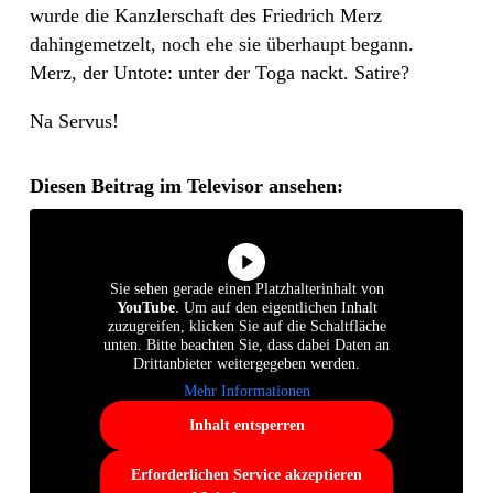
wurde die Kanzlerschaft des Friedrich Merz
dahingemetzelt, noch ehe sie überhaupt begann.
Merz, der Untote: unter der Toga nackt. Satire?
Na Servus!
Diesen Beitrag im Televisor ansehen:
Sie sehen gerade einen Platzhalterinhalt von
YouTube
. Um auf den eigentlichen Inhalt
zuzugreifen, klicken Sie auf die Schaltfläche
unten. Bitte beachten Sie, dass dabei Daten an
Drittanbieter weitergegeben werden.
Mehr Informationen
Inhalt entsperren
Erforderlichen Service akzeptieren