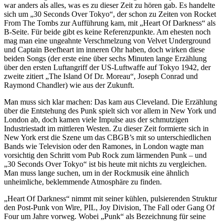
war anders als alles, was es zu dieser Zeit zu hören gab. Es handelte
sich um „30 Seconds Over Tokyo“, der schon zu Zeiten von Rocket
From The Tombs zur Aufführung kam, mit „Heart Of Darkness“ als
B-Seite. Für beide gibt es keine Referenzpunkte. Am ehesten noch
mag man eine ungeahnte Verschmelzung von Velvet Underground
und Captain Beefheart im inneren Ohr haben, doch wirken diese
beiden Songs (der erste eine über sechs Minuten lange Erzählung
über den ersten Luftangriff der US-Luftwaffe auf Tokyo 1942, der
zweite zitiert „The Island Of Dr. Moreau“, Joseph Conrad und
Raymond Chandler) wie aus der Zukunft.
Man muss sich klar machen: Das kam aus Cleveland. Die Erzählung
über die Entstehung des Punk spielt sich vor allem in New York und
London ab, doch kamen viele Impulse aus der schmutzigen
Industriestadt im mittleren Westen. Zu dieser Zeit formierte sich in
New York erst die Szene um das CBGB’s mit so unterschiedlichen
Bands wie Television oder den Ramones, in London wagte man
vorsichtig den Schritt vom Pub Rock zum lärmenden Punk – und
„30 Seconds Over Tokyo“ ist bis heute mit nichts zu vergleichen.
Man muss lange suchen, um in der Rockmusik eine ähnlich
unheimliche, beklemmende Atmosphäre zu finden.
„Heart Of Darkness“ nimmt mit seiner kühlen, pulsierenden Struktur
den Post-Punk von Wire, PIL, Joy Division, The Fall oder Gang Of
Four um Jahre vorweg. Wobei „Punk“ als Bezeichnung für seine