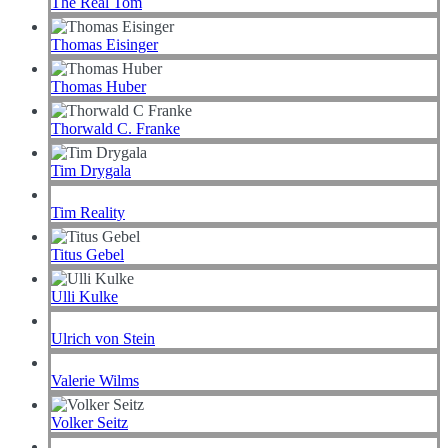
The Real Tom
Thomas Eisinger
Thomas Huber
Thorwald C. Franke
Tim Drygala
Tim Reality
Titus Gebel
Ulli Kulke
Ulrich von Stein
Valerie Wilms
Volker Seitz