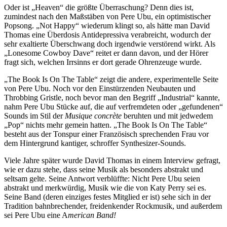
Oder ist „Heaven“ die größte Überraschung? Denn dies ist,
zumindest nach den Maßstäben von Pere Ubu, ein optimistischer
Popsong. „Not Happy“ wiederum klingt so, als hätte man David
Thomas eine Überdosis Antidepressiva verabreicht, wodurch der
sehr exaltierte Überschwang doch irgendwie verstörend wirkt. Als
„Lonesome Cowboy Dave“ reitet er dann davon, und der Hörer
fragt sich, welchen Irrsinns er dort gerade Ohrenzeuge wurde.
„The Book Is On The Table“ zeigt die andere, experimentelle Seite
von Pere Ubu. Noch vor den Einstürzenden Neubauten und
Throbbing Gristle, noch bevor man den Begriff „Industrial“ kannte,
nahm Pere Ubu Stücke auf, die auf verfremdeten oder „gefundenen“
Sounds im Stil der
Musique concrète
beruhten und mit jedwedem
„Pop“ nichts mehr gemein hatten. „The Book Is On The Table“
besteht aus der Tonspur einer Französisch sprechenden Frau vor
dem Hintergrund kantiger, schroffer Synthesizer-Sounds.
Viele Jahre später wurde David Thomas in einem Interview gefragt,
wie er dazu stehe, dass seine Musik als besonders abstrakt und
seltsam gelte. Seine Antwort verblüffte: Nicht Pere Ubu seien
abstrakt und merkwürdig, Musik wie die von Katy Perry sei es.
Seine Band (deren einziges festes Mitglied er ist) sehe sich in der
Tradition bahnbrechender, freidenkender Rockmusik, und außerdem
sei Pere Ubu eine A
merican Band!