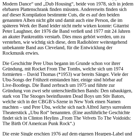
Modern Dance“ und „Dub Housing“, beide von 1978, sich in jedem
ehrbaren Plattenschrank finden müssten. Andererseits finden sich
auf dieser Kompilation bestimmte Cuts, die es auf den beiden
genannten Alben nicht gibt und damit auch eine Person, die im
späteren Werk der Band leider nicht mehr wirken konnte: Gitarrist
Peter Laughner, der 1976 die Band verließ und 1977 mit 24 Jahren
an akuter Pankreatitis verstarb. Dies muss gehört werden, um zu
verstehen, wie wichtig sich diese, dem Radiohörer weitestgehend
unbekannte Band aus Cleveland, für die Entwicklung der
Rockmusik erwies.
Die Geschichte Pere Ubus begann im Grunde schon vor ihrer
Gründung, mit Rocket From The Tombs, welche sich um 1974
formierten – David Thomas (*1953) war bereits Sänger. Viele der
Ubu-Songs der Frühzeit entstanden hier, einige sind hörbar auf
Live-Bootlegs. Die Band zerbrach um 1975 und führte zur
Gründung von zwei sehr unterschiedlichen Bands: Den rabaukigen,
stark von The Stooges beeinflussten Dead Boys um Stiv Bators,
welche sich in der CBGB’s-Szene in New York einen Namen
machten – und Pere Ubu, welche sich nach Alfred Jarrys surrealem
Theaterstück „Ubu Roi“ benannten. (Eine ausführliche Geschichte
findet sich in Clinton Heylins „From The Velvets To The Voidoids:
The Birth Of American Punk Rock“.)
Die erste Single erschien 1976 auf dem eigenen Hearpen-Label und