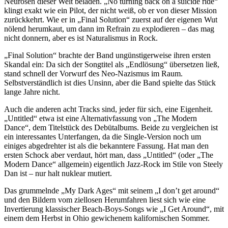
Neurosen dieser Welt beladen. „No turning back on a suicide ride“
klingt exakt wie ein Pilot, der nicht weiß, ob er von dieser Mission
zurückkehrt. Wie er in „Final Solution“ zuerst auf der eigenen Wut
nölend herumkaut, um dann im Refrain zu explodieren – das mag
nicht donnern, aber es ist Naturalismus in Rock.
„Final Solution“ brachte der Band ungünstigerweise ihren ersten
Skandal ein: Da sich der Songtitel als „Endlösung“ übersetzen ließ,
stand schnell der Vorwurf des Neo-Nazismus im Raum.
Selbstverständlich ist dies Unsinn, aber die Band spielte das Stück
lange Jahre nicht.
Auch die anderen acht Tracks sind, jeder für sich, eine Eigenheit.
„Untitled“ etwa ist eine Alternativfassung von „The Modern
Dance“, dem Titelstück des Debütalbums. Beide zu vergleichen ist
ein interessantes Unterfangen, da die Single-Version noch um
einiges abgedrehter ist als die bekanntere Fassung. Hat man den
ersten Schock aber verdaut, hört man, dass „Untitled“ (oder „The
Modern Dance“ allgemein) eigentlich Jazz-Rock im Stile von Steely
Dan ist – nur halt nuklear mutiert.
Das grummelnde „My Dark Ages“ mit seinem „I don’t get around“
und den Bildern vom ziellosen Herumfahren liest sich wie eine
Invertierung klassischer Beach-Boys-Songs wie „I Get Around“, mit
einem dem Herbst in Ohio gewichenem kalifornischen Sommer.