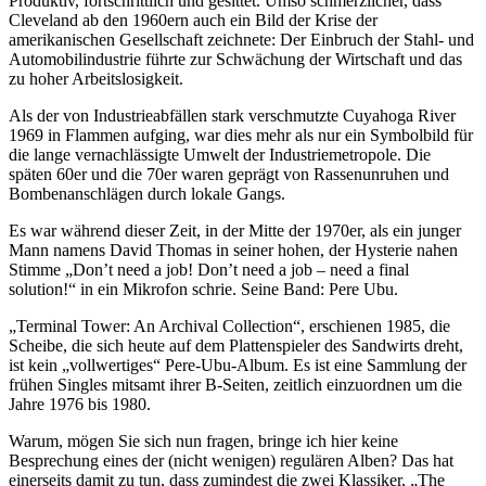
Produktiv, fortschrittlich und gesittet. Umso schmerzlicher, dass
Cleveland ab den 1960ern auch ein Bild der Krise der
amerikanischen Gesellschaft zeichnete: Der Einbruch der Stahl- und
Automobilindustrie führte zur Schwächung der Wirtschaft und das
zu hoher Arbeitslosigkeit.
Als der von Industrieabfällen stark verschmutzte Cuyahoga River
1969 in Flammen aufging, war dies mehr als nur ein Symbolbild für
die lange vernachlässigte Umwelt der Industriemetropole. Die
späten 60er und die 70er waren geprägt von Rassenunruhen und
Bombenanschlägen durch lokale Gangs.
Es war während dieser Zeit, in der Mitte der 1970er, als ein junger
Mann namens David Thomas in seiner hohen, der Hysterie nahen
Stimme „Don’t need a job! Don’t need a job – need a final
solution!“ in ein Mikrofon schrie. Seine Band: Pere Ubu.
„Terminal Tower: An Archival Collection“, erschienen 1985, die
Scheibe, die sich heute auf dem Plattenspieler des Sandwirts dreht,
ist kein „vollwertiges“ Pere-Ubu-Album. Es ist eine Sammlung der
frühen Singles mitsamt ihrer B-Seiten, zeitlich einzuordnen um die
Jahre 1976 bis 1980.
Warum, mögen Sie sich nun fragen, bringe ich hier keine
Besprechung eines der (nicht wenigen) regulären Alben? Das hat
einerseits damit zu tun, dass zumindest die zwei Klassiker, „The