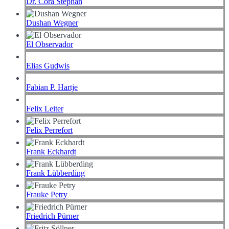
Dr. Cora Stephan
Dushan Wegner
El Observador
Elias Gudwis
Fabian P. Hartje
Felix Leiter
Felix Perrefort
Frank Eckhardt
Frank Lübberding
Frauke Petry
Friedrich Pürner