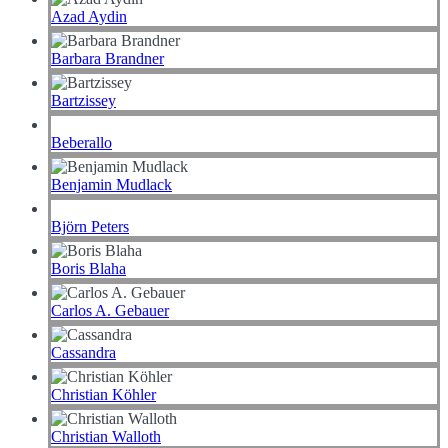
Azad Aydin
Barbara Brandner
Bartzissey
Beberallo
Benjamin Mudlack
Björn Peters
Boris Blaha
Carlos A. Gebauer
Cassandra
Christian Köhler
Christian Walloth