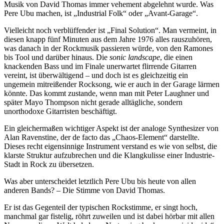
Musik von David Thomas immer vehement abgelehnt wurde. Was
Pere Ubu machen, ist „Industrial Folk“ oder „Avant-Garage“.
Vielleicht noch verblüffender ist „Final Solution“. Man vermeint, in
diesen knapp fünf Minuten aus dem Jahre 1976 alles rauszuhören,
was danach in der Rockmusik passieren würde, von den Ramones
bis Tool und darüber hinaus. Die
sonic landscape
, die einen
knackenden Bass und im Finale unerwartet flirrende Gitarren
vereint, ist überwältigend – und doch ist es gleichzeitig ein
ungemein mitreißender Rocksong, wie er auch in der Garage lärmen
könnte. Das kommt zustande, wenn man mit Peter Laughner und
später Mayo Thompson nicht gerade alltägliche, sondern
unorthodoxe Gitarristen beschäftigt.
Ein gleichermaßen wichtiger Aspekt ist der analoge Synthesizer von
Alan Ravenstine, der de facto das „Chaos-Element“ darstellte.
Dieses recht eigensinnige Instrument verstand es wie von selbst, die
klarste Struktur aufzubrechen und die Klangkulisse einer Industrie-
Stadt in Rock zu übersetzen.
Was aber unterscheidet letztlich Pere Ubu bis heute von allen
anderen Bands? – Die Stimme von David Thomas.
Er ist das Gegenteil der typischen Rockstimme, er singt hoch,
manchmal gar fistelig, röhrt zuweilen und ist dabei hörbar mit allen