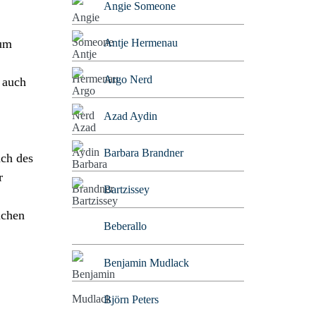
Angie Someone
 um
Antje Hermenau
Argo Nerd
h auch
Azad Aydin
Barbara Brandner
uch des
r
Bartzissey
ichen
Beberallo
Benjamin Mudlack
Björn Peters