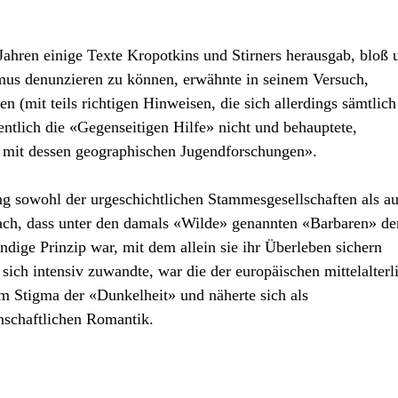
ahren einige Texte Kropotkins und Stirners herausgab, bloß
mus denunzieren zu können, erwähnte in seinem Versuch,
n (mit teils richtigen Hinweisen, die sich allerdings sämtlic
ntlich die «Gegenseitigen Hilfe» nicht und behauptete,
e mit dessen geographischen Jugendforschungen».
g sowohl der urgeschichtlichen Stammesgesellschaften als a
nach, dass unter den damals «Wilde» genannten «Barbaren» de
ndige Prinzip war, mit dem allein sie ihr Überleben sichern
 sich intensiv zuwandte, war die der europäischen mittelalterl
dem Stigma der «Dunkelheit» und näherte sich als
nschaftlichen Romantik.