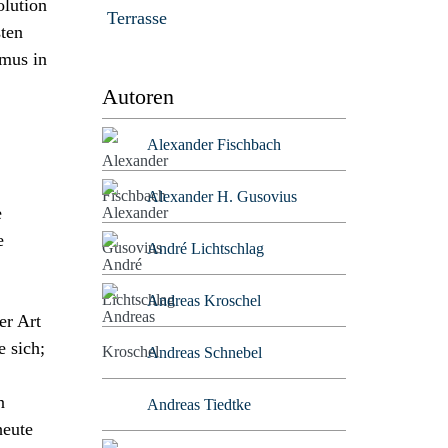
olution
Terrasse
sten
smus in
Autoren
Alexander Fischbach
Alexander H. Gusovius
e
e
André Lichtschlag
Andreas Kroschel
er Art
 sich;
Andreas Schnebel
n
Andreas Tiedtke
heute