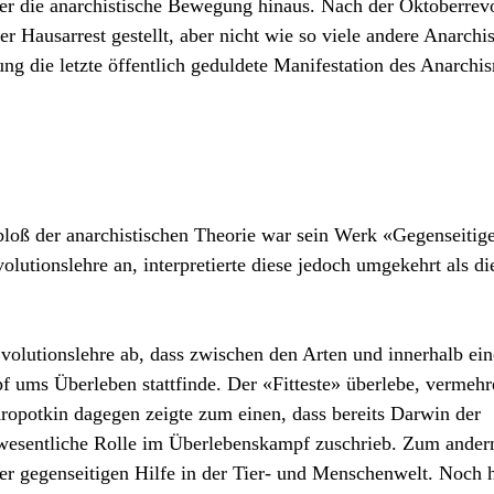
ber die anarchistische Bewegung hinaus. Nach der Oktoberrev
 Hausarrest gestellt, aber nicht wie so viele andere Anarchi
gung die letzte öffentlich geduldete Manifestation des Anarchi
bloß der anarchistischen Theorie war sein Werk «Gegenseitig
lutionslehre an, interpretierte diese jedoch umgekehrt als di
volutionslehre ab, dass zwischen den Arten und innerhalb ein
 ums Überleben stattfinde. Der «Fitteste» überlebe, vermehre
Kropotkin dagegen zeigte zum einen, dass bereits Darwin der
 wesentliche Rolle im Überlebenskampf zuschrieb. Zum ander
er gegenseitigen Hilfe in der Tier- und Menschenwelt. Noch 