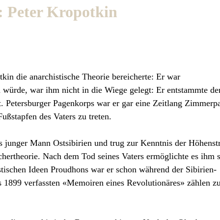
: Peter Kropotkin
tkin die anarchistische Theorie bereicherte: Er war
n würde, war ihm nicht in die Wiege gelegt: Er entstammte d
St. Petersburger Pagenkorps war er gar eine Zeitlang Zimmerp
Fußstapfen des Vaters zu treten.
ls junger Mann Ostsibirien und trug zur Kenntnis der Höhenst
chertheorie. Nach dem Tod seines Vaters ermöglichte es ihm 
stischen Ideen Proudhons war er schon während der Sibirien-
s 1899 verfassten «Memoiren eines Revolutionäres» zählen z