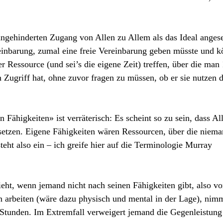
ungehinderten Zugang von Allen zu Allem als das Ideal anges
reinbarung, zumal eine freie Vereinbarung geben müsste und k
 Ressource (und sei’s die eigene Zeit) treffen, über die man 
n Zugriff hat, ohne zuvor fragen zu müssen, ob er sie nutzen d
 Fähigkeiten» ist verräterisch: Es scheint so zu sein, dass Al
nsetzen. Eigene Fähigkeiten wären Ressourcen, über die niem
eht also ein – ich greife hier auf die Terminologie Murray
ht, wenn jemand nicht nach seinen Fähigkeiten gibt, also v
n arbeiten (wäre dazu physisch und mental in der Lage), nimm
t Stunden. Im Extremfall verweigert jemand die Gegenleistun