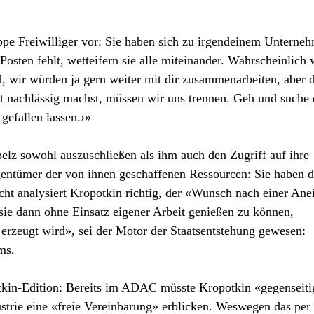
ppe Freiwilliger vor: Sie haben sich zu irgendeinem Unterne
 Posten fehlt, wetteifern sie alle miteinander. Wahrscheinlich 
 wir würden ja gern weiter mit dir zusammenarbeiten, aber 
it nachlässig machst, müssen wir uns trennen. Geh und suche 
gefallen lassen.›»
elz sowohl auszuschließen als ihm auch den Zugriff auf ihre
gentümer der von ihnen geschaffenen Ressourcen: Sie haben 
icht analysiert Kropotkin richtig, der «Wunsch nach einer An
ie dann ohne Einsatz eigener Arbeit genießen zu können,
erzeugt wird», sei der Motor der Staatsentstehung gewesen:
ms.
tkin-Edition: Bereits im ADAC müsste Kropotkin «gegenseiti
strie eine «freie Vereinbarung» erblicken. Weswegen das per