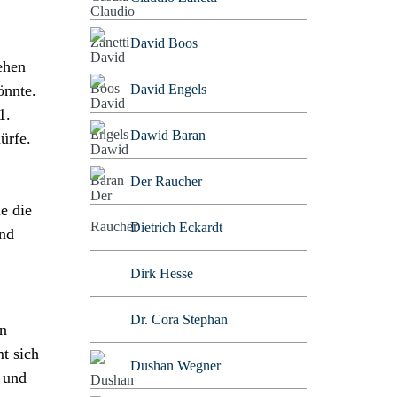
David Boos
ehen
önnte.
David Engels
1.
Dawid Baran
ürfe.
Der Raucher
le die
Dietrich Eckardt
and
Dirk Hesse
Dr. Cora Stephan
on
t sich
Dushan Wegner
g und