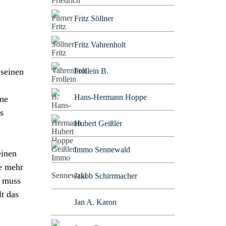
Fritz Söllner
Fritz Vahrenholt
 seinen
Frollein B.
Hans-Hermann Hoppe
hme
s
Hubert Geißler
Immo Sennewald
einen
ie mehr
Jakob Schirrmacher
e muss
t das
Jan A. Karon