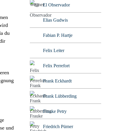
El Observador
hmen
Elias Gudwis
wird
da du
Fabian P. Hartje
dir
Felix Leiter
Felix Perrefort
deren
eignung
Frank Eckhardt
Frank Lübberding
Frauke Petry
ge
Friedrich Pürner
 se und