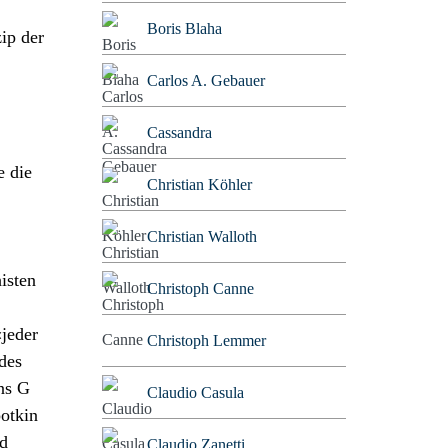
Boris Blaha
zip der
Carlos A. Gebauer
Cassandra
e die
Christian Köhler
Christian Walloth
isten
Christoph Canne
jeder
Christoph Lemmer
des
ns G
Claudio Casula
otkin
d
Claudio Zanetti