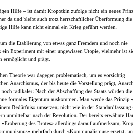
igen Hilfe – ist damit Kropotkin zufolge nicht ein neues Prin
mer da und bleibt auch trotz herrschaftlicher Überformung die
ige Hilfe kann nicht einmal ein Krieg geführt werden.
s um die Etablierung von etwas ganz Fremdem und noch nie
ein Experiment mit einer ungewissen Utopie, vielmehr ist si
 ermöglicht und prägt.
chen Theorie war dagegen problematisch, um es vorsichtig
hen Anarchismus, der bis heute die Vorstellung prägt, Anarch
noch radikaler: Nach der Abschaffung des Staats würden die
ohne formales Eigentum auskommen. Man werde das Prinzip «
einem Bedürfnis» umsetzen; nicht wie in der Standardfassung 
rn unmittelbar nach der Revolution. Der bereits erwähnte Ha
s «Eroberung des Brotes» allerdings darauf aufmerksam, Krop
«Kommunismus» mehrfach durch «Kommunalismus» ersetzt, un