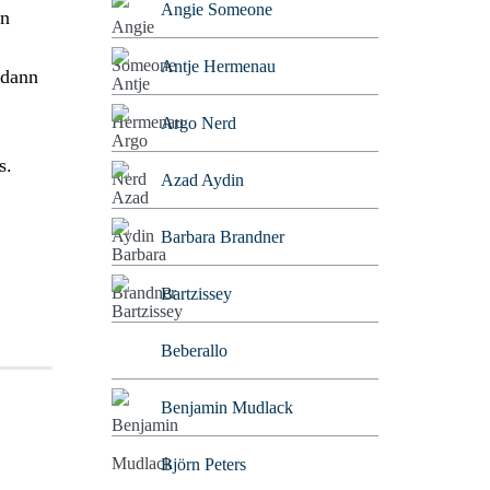
Angie Someone
en
Antje Hermenau
 dann
Argo Nerd
s.
Azad Aydin
Barbara Brandner
Bartzissey
Beberallo
Benjamin Mudlack
Björn Peters