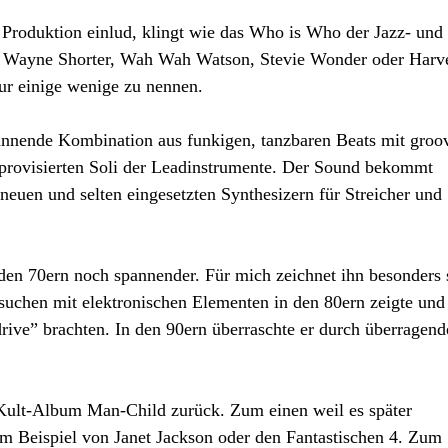
e Produktion einlud, klingt wie das Who is Who der Jazz- und
n, Wayne Shorter, Wah Wah Watson, Stevie Wonder oder Harv
r einige wenige zu nennen.
annende Kombination aus funkigen, tanzbaren Beats mit groo
mprovisierten Soli der Leadinstrumente. Der Sound bekommt
 neuen und selten eingesetzten Synthesizern für Streicher und
en 70ern noch spannender. Für mich zeichnet ihn besonders 
rsuchen mit elektronischen Elementen in den 80ern zeigte und
ve” brachten. In den 90ern überraschte er durch überragend
ult-Album Man-Child zurück. Zum einen weil es später
m Beispiel von Janet Jackson oder den Fantastischen 4. Zum