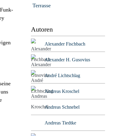
Terrasse
 Funk-
ey
Autoren
vigen
Alexander Fischbach
Alexander H. Gusovius
André Lichtschlag
seine
Andreas Kroschel
 uns
e
Andreas Schnebel
Andreas Tiedtke