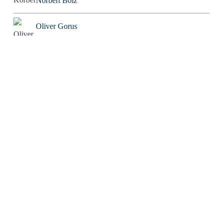
Norbert Bolz
Oliver Gorus
Olivier Kessler
Patriarchator
Peter Würdig
Ralf Blinkmann
Richard Feuerbach
Rob Alexander
Roland Tichy