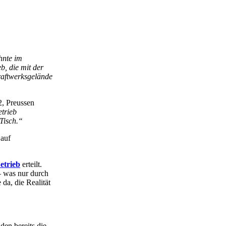
hnte im
b, die mit der
Kraftwerksgelände
2, Preussen
trieb
Tisch.“
 auf
etrieb
erteilt.
– was nur durch
a, die Realität
en bereits die