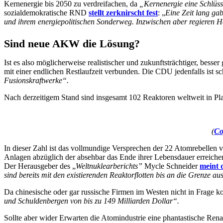
Kernenergie bis 2050 zu verdreifachen, da
„Kernenergie eine Schlüss
sozialdemokratische RND
stellt zerknirscht fest
: „
Eine Zeit lang ga
und ihrem energiepolitischen Sonderweg. Inzwischen aber regieren H
Sind neue AKW die Lösung?
Ist es also möglicherweise realistischer und zukunftsträchtiger, bess
mit einer endlichen Restlaufzeit verbunden. Die CDU jedenfalls ist 
Fusionskraftwerke“.
Nach derzeitigem Stand sind insgesamt 102 Reaktoren weltweit in Pl
(
Co
In dieser Zahl ist das vollmundige Versprechen der 22 Atomrebellen v
Anlagen abzüglich der absehbar das Ende ihrer Lebensdauer erreich
Der Herausgeber des „
Weltnuklearberichts”
Mycle Schneider
meint 
sind bereits mit den existierenden Reaktorflotten bis an die Grenze au
Da chinesische oder gar russische Firmen im Westen nicht in Frage 
und Schuldenbergen von bis zu 149 Milliarden Dollar“.
Sollte aber wider Erwarten die Atomindustrie eine phantastische Rena