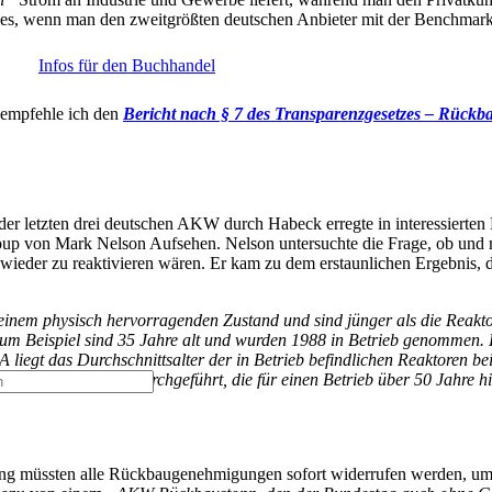
es, wenn man den zweitgrößten deutschen Anbieter mit der Benchmark
Infos für den Buchhandel
 empfehle ich den
Bericht nach § 7 des Transparenzgesetzes – Rückb
r letzten drei deutschen AKW durch Habeck erregte in interessierten 
oup von Mark Nelson Aufsehen. Nelson untersuchte die Frage, ob und
ieder zu reaktivieren wären. Er kam zu dem erstaunlichen Ergebnis, die
t
wurde Ihrem Warenkorb hinzugefügt.
 einem physisch hervorragenden Zustand und sind jünger als die Reakto
 zum Beispiel sind 35 Jahre alt und wurden 1988 in Betrieb genommen.
A liegt das Durchschnittsalter der in Betrieb befindlichen Reaktoren be
rtungsarbeiten durchgeführt, die für einen Betrieb über 50 Jahre hi
gung müssten alle Rückbaugenehmigungen sofort widerrufen werden, um