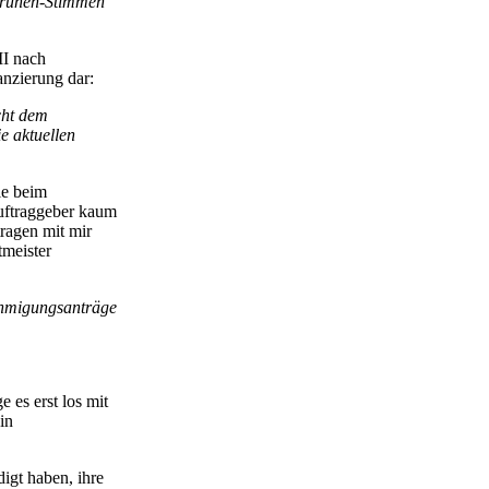
Grünen-Stimmen
II nach
anzierung dar:
cht dem
e aktuellen
ie beim
Auftraggeber kaum
ragen mit mir
tmeister
ehmigungsanträge
 es erst los mit
in
igt haben, ihre