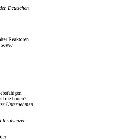
 den Deutschen
alter Reaktoren
n sowie
iebsfähigen
ll die bauen?
iese Unternehmen
t Insolvenzen
 der