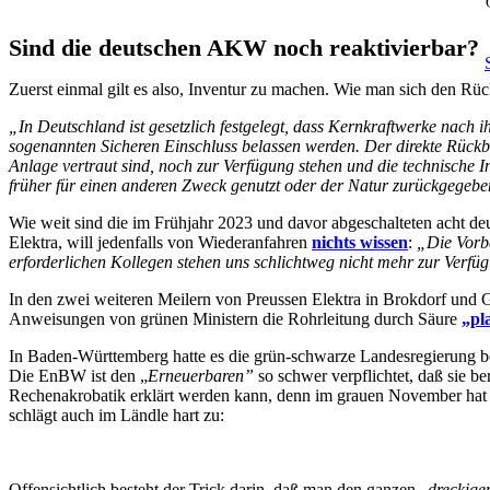
Sind die deutschen AKW noch reaktivierbar?
Zuerst einmal gilt es also, Inventur zu machen. Wie man sich den Rü
„In Deutschland ist gesetzlich festgelegt, dass Kernkraftwerke nach 
sogenannten Sicheren Einschluss belassen werden. Der direkte Rückb
Anlage vertraut sind, noch zur Verfügung stehen und die technische 
früher für einen anderen Zweck genutzt oder der Natur zurückgegeb
Wie weit sind die im Frühjahr 2023 und davor abgeschalteten acht de
Elektra, will jedenfalls von Wiederanfahren
nichts wissen
:
„Die Vorbe
erforderlichen Kollegen stehen uns schlichtweg nicht mehr zur Verfü
In den zwei weiteren Meilern von Preussen Elektra in Brokdorf un
Anweisungen von grünen Ministern die Rohrleitung durch Säure
„pl
In Baden-Württemberg hatte es die grün-schwarze Landesregierung
Die EnBW ist den „
Erneuerbaren”
so schwer verpflichtet, daß sie b
Rechenakrobatik erklärt werden kann, denn im grauen November hat 
schlägt auch im Ländle hart zu:
Offensichtlich besteht der Trick darin, daß man den ganzen „
dreckige