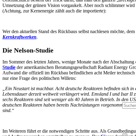
Umsetzung der grünen Vision vorgaukelt. Aber noch schlimmer wird 
(Achtung, zur Kernenergie zählt auch die importierte):
Wer den aktuellen Stand des Rückbaus selbst nachlesen möchte, dem
Kernkraftwerken
.
Die Nelson-Studie
Im Sommer des letzten Jahres, wenige Monate nach der Abschaltung de
Studie
der amerikanischen Beratungsgesellschaft Radiant Energy Gr
Aufwand die offiziell im Rückbau befindlichen acht Meiler technisch w
Produk
nur eine Frage des politischen Willens:
„Ein Neustart ist machbar. Acht deutsche Reaktoren befinden sich in
Lebensdauer derzeit weltweit verlängert wird. Emsland I und Isar II
sechs Reaktoren sind seit weniger als 40 Jahren in Betrieb. In den US
deutschen Reaktoren haben bereits Nachrüstungen vorgenommen und Wa
sind.“
Im Weiteren führt er die notwendigen Schritte aus. Als Grundbedin