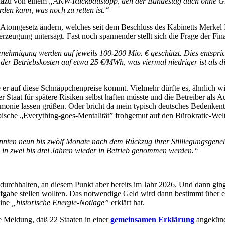
 dazu von einem
„AKW-Rückbaustopp, den der Bundestag auch ohne 
den kann, was noch zu retten ist.“
 Atomgesetz ändern, welches seit dem Beschluss des Kabinetts Merkel 
eugung untersagt. Fast noch spannender stellt sich die Frage der Fin
enehmigung werden auf jeweils 100-200 Mio. € geschätzt. Dies entspri
r Betriebskosten auf etwa 25 €/MWh, was viermal niedriger ist als di
er auf diese Schnäppchenpreise kommt. Vielmehr dürfte es, ähnlich w
Staat für spätere Risiken selbst haften müsste und die Betreiber als 
armonie lassen grüßen. Oder bricht da mein typisch deutsches Bedenkent
typische „Everything-goes-Mentalität” frohgemut auf den Bürokratie-Wel
nnten neun bis zwölf Monate nach dem Rückzug ihrer Stilllegungsgen
 in zwei bis drei Jahren wieder in Betrieb genommen werden.“
e durchhalten, an diesem Punkt aber bereits im Jahr 2026. Und dann ginge
fgabe stellen wollten. Das notwendige Geld wird dann bestimmt über e
eine
„historische Energie-Notlage”
erklärt hat.
 Meldung, daß 22 Staaten in einer
gemeinsamen Erklärung
angekünd