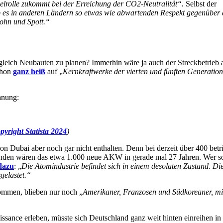
elrolle zukommt bei der Erreichung der CO2-Neutralität“.
Selbst der
b es in anderen Ländern so etwas wie abwartenden Respekt gegenüber
ohn und Spott.“
er gleich Neubauten zu planen? Immerhin wäre ja auch der Streckbetrieb 
schon
ganz heiß
auf „
Kernkraftwerke der vierten und fünften Generatio
anung:
pyright Statista 2024
)
on Dubai aber noch gar nicht enthalten. Denn bei derzeit über 400 betr
enden wären das etwa 1.000 neue AKW in gerade mal 27 Jahren. Wer so
dazu
: „
Die Atomindustrie befindet sich in einem desolaten Zustand. D
sgelastet.“
kommen, blieben nur noch „
Amerikaner, Franzosen und Südkoreaner, mi
issance erleben, müsste sich Deutschland ganz weit hinten einreihen in