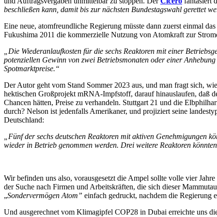
und Auftragsvergaben unmittelbar zu stoppen. Der
Cicero
fantasiert
beschließen kann, damit bis zur nächsten Bundestagswahl gerettet wer
Eine neue, atomfreundliche Regierung müsste dann zuerst einmal das
Fukushima 2011 die kommerzielle Nutzung von Atomkraft zur Stromerz
„Die Wiederanlaufkosten für die sechs Reaktoren mit einer Betriebsg
potenziellen Gewinn von zwei Betriebsmonaten oder einer Anhebung de
Spotmarktpreise.“
Der Autor geht vom Stand Sommer 2023 aus, und man fragt sich, wie 
hektischen Großprojekt mRNA-Impfstoff, darauf hinauslaufen, daß der 
Chancen hätten, Preise zu verhandeln. Stuttgart 21 und die Elbphilh
durch? Nelson ist jedenfalls Amerikaner, und projiziert seine landes
Deutschland:
„Fünf der sechs deutschen Reaktoren mit aktiven Genehmigungen kö
wieder in Betrieb genommen werden. Drei weitere Reaktoren könnten
Wir befinden uns also, vorausgesetzt die Ampel sollte volle vier Jahr
der Suche nach Firmen und Arbeitskräften, die sich dieser Mammutau
„
Sondervermögen Atom”
einfach gedruckt, nachdem die Regierung 
Und ausgerechnet vom Klimagipfel COP28 in Dubai erreichte uns die