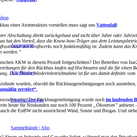
Shop
ckbau eines Atomreaktors vorstellen muss sagt uns
Vattenfall
:
ihrer Abschaltung direkt zurückgebaut und nicht über Jahre oder Jahrze
au hat den Vorteil, dass die Know-how-Träger aus dem Leistungsbetrie
Accessoires
Infrastruktur des Kraftwerks noch funktionsfähig ist. Zudem kann das 
en werden.“
utschen AKW in diesem Prozeß fortgeschritten? Der Betreiber von Isar
reitungen für den Rückbau laufen auf Hochtouren und die für einen Be
Alle Bücher
gung. Das Thema Wiederinbetriebnahme ist für uns damit definitiv vom 
d Grohnde wurden, obwohl die Rückbaugenehmigungen noch ausstehen,
anmäßig zerstört“
.
 besonders eilig: Die Rückbaugenehmigung wurde noch
im laufenden B
Edition Sandwirt
ereits heute für Neukunden nur noch 100 Prozent
„Ökostrom”
anbietet 
auch die EnBW nicht ausreichend Wind, Sonne und Biogas. Und siehe d
Sammelbände | Abo
n“
Strom an Industrie und Gewerbe liefert, während man den Privatkund