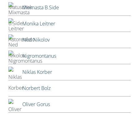
Mixmasta B.Side
Monika Leitner
Ned Nikolov
Nigromontanus
Niklas Korber
Norbert Bolz
Oliver Gorus
Olivier Kessler
Patriarchator