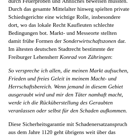
durch Feuerproben und Ähnliches beweisen mussten.
Durch das gesamte Mittelalter hinweg spielten private
Schiedsgerichte eine wichtige Rolle, insbesondere
dort, wo das lokale Recht Kaufleuten schlechte
Bedingungen bot. Markt- und Messeorte stellten
damit frühe Formen der
Sonderwirtschaftszonen
dar.
Im ältesten deutschen Stadtrecht bestimmte der
Freiburger Lehensherr
Konrad von
Zähringen
:
So verspreche ich allen, die meinen Markt aufsuchen,
Frieden und freies Geleit in meinem
Macht-
und
Herrschaftsbereich.
Wenn
jemand
in
diesem
Gebiet
ausgeraubt
wird
und
mir
den
Täter
namhaft
macht,
werde
ich
die
Rücküberstellung
des
Geraubten
veranlassen
oder
selbst
für
den
Schaden aufkommen.
Diese Sicherheitsgarantie mit Schadenersatzanspruch
aus dem Jahre 1120 geht übrigens weit über das