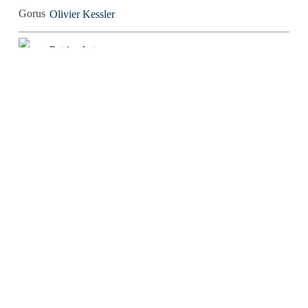
Olivier Kessler
Patriarchator
Peter Würdig
Ralf Blinkmann
Richard Feuerbach
Rob Alexander
Roland Tichy
Rolf W. Puster
Rosaroter Panzer