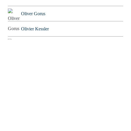
Oliver Gorus
Olivier Kessler
Patriarchator
Peter Würdig
Ralf Blinkmann
Richard Feuerbach
Rob Alexander
Roland Tichy