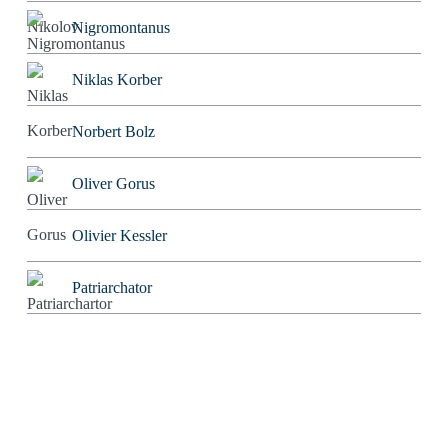
Nigromontanus
Niklas Korber
Norbert Bolz
Oliver Gorus
Olivier Kessler
Patriarchator
Peter Würdig
Ralf Blinkmann
Richard Feuerbach