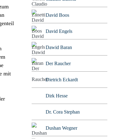
 zum
an
David Boos
genteil
David Engels
Dawid Baran
n
dem
Der Raucher
ne
e mit
Dietrich Eckardt
Dirk Hesse
der
Dr. Cora Stephan
Dushan Wegner