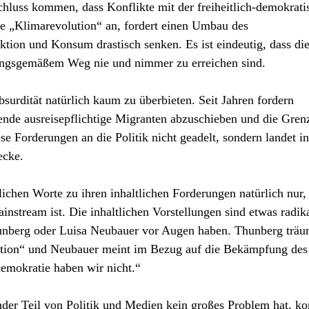
chluss kommen, dass Konflikte mit der freiheitlich-demokrati
e „Klimarevolution“ an, fordert einen Umbau des
tion und Konsum drastisch senken. Es ist eindeutig, dass di
ssungsgemäßem Weg nie und nimmer zu erreichen sind.
urdität natürlich kaum zu überbieten. Seit Jahren fordern
ende ausreisepflichtige Migranten abzuschieben und die Gren
e Forderungen an die Politik nicht geadelt, sondern landet in
ecke.
chen Worte zu ihren inhaltlichen Forderungen natürlich nur,
ainstream ist. Die inhaltlichen Vorstellungen sind etwas radika
unberg oder Luisa Neubauer vor Augen haben. Thunberg träu
ation“ und Neubauer meint im Bezug auf die Bekämpfung des
mokratie haben wir nicht.“
nder Teil von Politik und Medien kein großes Problem hat, ko