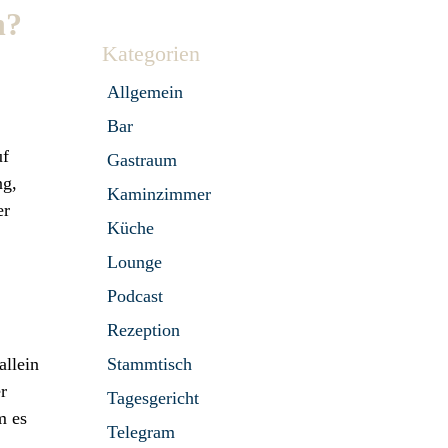
n?
Kategorien
Allgemein
Bar
uf
Gastraum
ng,
Kaminzimmer
er
Küche
Lounge
Podcast
Rezeption
allein
Stammtisch
r
Tagesgericht
m es
Telegram