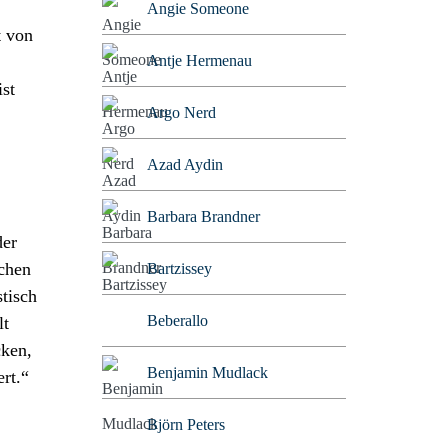
Angie Someone
t von
Antje Hermenau
ist
Argo Nerd
Azad Aydin
Barbara Brandner
der
achen
Bartzissey
tisch
Beberallo
lt
cken,
Benjamin Mudlack
rt.“
Björn Peters