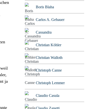
schen
Boris Blaha
e
Carlos A. Gebauer
Cassandra
zen
Christian Köhler
Christian Walloth
 weil
Christoph Canne
ler,
mt ja
Christoph Lemmer
Claudio Casula
nnte
Claudio Zanetti