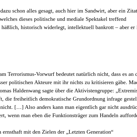
zu schon alles gesagt, auch hier im Sandwirt, aber ein Zita
elches dieses politische und mediale Spektakel treffend
häßlich, historisch widerlegt, intellektuell bankrott – aber er 
am Terrorismus-Vorwurf bedeutet natürlich nicht, dass es an 
 politischen Akteure mit ihr nichts zu kritisieren gäbe. M
homas Haldenwang sagte über die Aktivistengruppe: „Extremis
t, die freiheitlich demokratische Grundordnung infrage gestel
h nicht. […] Also anders kann man eigentlich gar nicht ausdrü
iert, wenn man eben die Funktionsträger zum Handeln aufforde
 ernsthaft mit den Zielen der „Letzten Generation“