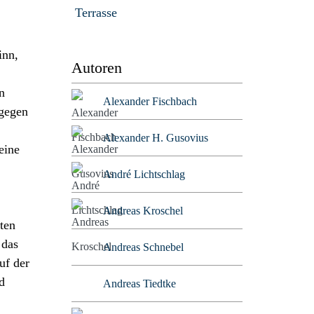
Terrasse
inn,
Autoren
n
Alexander Fischbach
agegen
Alexander H. Gusovius
eine
André Lichtschlag
Andreas Kroschel
ten
 das
Andreas Schnebel
uf der
d
Andreas Tiedtke