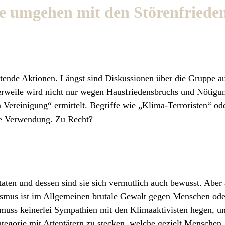
ie umgehen mit den Störenfriede
ltende Aktionen. Längst sind Diskussionen über die Gruppe a
erweile wird nicht nur wegen Hausfriedensbruchs und Nötigu
Vereinigung“ ermittelt. Begriffe wie „Klima-Terroristen“ od
ge Verwendung. Zu Recht?
taten und dessen sind sie sich vermutlich auch bewusst. Aber 
orismus ist im Allgemeinen brutale Gewalt gegen Menschen ode
 muss keinerlei Sympathien mit den Klimaaktivisten hegen, u
tegorie mit Attentätern zu stecken, welche gezielt Menschen