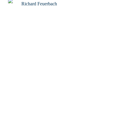
Richard Feuerbach
Rob Alexander
Roland Tichy
Rolf W. Puster
Rosaroter Panzer
Sabine Mosch
Sebastian Wessels
Severin Tatarczyk
Stefan Blankertz