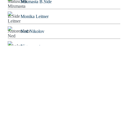
Mixmasta B.Side
Monika Leitner
Ned Nikolov
Nigromontanus
Niklas Korber
Norbert Bolz
Oliver Gorus
Olivier Kessler
Patriarchator