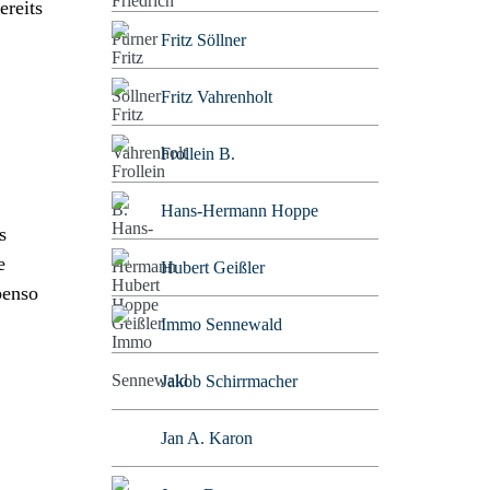
ereits
Fritz Söllner
Fritz Vahrenholt
Frollein B.
Hans-Hermann Hoppe
s
e
Hubert Geißler
benso
Immo Sennewald
Jakob Schirrmacher
Jan A. Karon