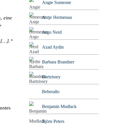
Angie Someone
, eine
Antje Hermenau
r
Argo Nerd
 […].“
Azad Aydin
Barbara Brandner
Bartzissey
Beberallo
Benjamin Mudlack
sstes
o
Björn Peters