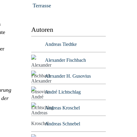
Terrasse
a
Autoren
nte
Andreas Tiedtke
er
Alexander Fischbach
Alexander H. Gusovius
ahrung
André Lichtschlag
 der
Andreas Kroschel
Andreas Schnebel