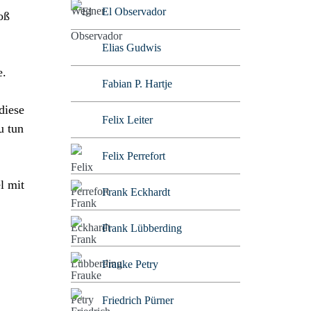
El Observador
oß
Elias Gudwis
e.
Fabian P. Hartje
diese
Felix Leiter
u tun
Felix Perrefort
l mit
Frank Eckhardt
Frank Lübberding
Frauke Petry
Friedrich Pürner