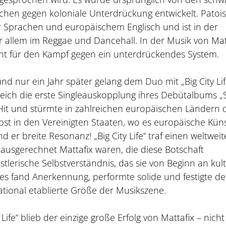
chen gegen koloniale Unterdrückung entwickelt. Patois
r Sprachen und europäischem Englisch und ist in der
or allem im Reggae und Dancehall. In der Musik von Mat
steht für den Kampf gegen ein unterdrückendes System.
nd nur ein Jahr später gelang dem Duo mit „Big City Lif
leich die erste Singleauskopplung ihres Debütalbums „
 Hit und stürmte in zahlreichen europäischen Ländern 
bst in den Vereinigten Staaten, wo es europäische Küns
d er breite Resonanz! „Big City Life“ traf einen weltwei
s ausgerechnet Mattafix waren, die diese Botschaft
stlerische Selbstverständnis, das sie von Beginn an kulti
nzes fand Anerkennung, performte solide und festigte d
ational etablierte Größe der Musikszene.
Life“ blieb der einzige große Erfolg von Mattafix – nicht