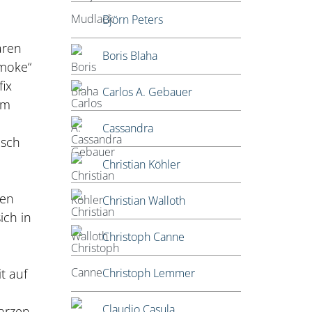
Björn Peters
ären
Boris Blaha
Smoke“
fix
Carlos A. Gebauer
am
Cassandra
isch
Christian Köhler
nen
Christian Walloth
ich in
Christoph Canne
Christoph Lemmer
t auf
Claudio Casula
warzen