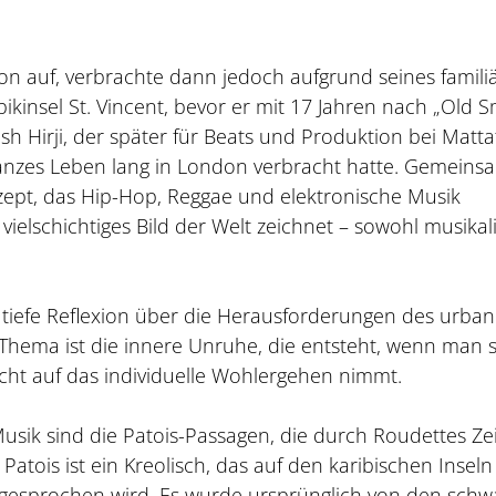
n auf, verbrachte dann jedoch aufgrund seines famili
bikinsel St. Vincent, bevor er mit 17 Jahren nach „Old 
sh Hirji, der später für Beats und Produktion bei Matta
ganzes Leben lang in London verbracht hatte. Gemeins
zept, das Hip-Hop, Reggae und elektronische Musik
 vielschichtiges Bild der Welt zeichnet – sowohl musikal
 tiefe Reflexion über die Herausforderungen des urba
Thema ist die innere Unruhe, die entsteht, wenn man s
sicht auf das individuelle Wohlergehen nimmt.
sik sind die Patois-Passagen, die durch Roudettes Zei
Patois ist ein Kreolisch, das auf den karibischen Inseln
) gesprochen wird. Es wurde ursprünglich von den sch