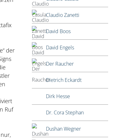
Claudio Zanetti
tafix
David Boos
David Engels
e“ der
Signs
Der Raucher
die
tler
Dietrich Eckardt
ten
Dirk Hesse
viert
en Ruf
Dr. Cora Stephan
Dushan Wegner
 nur,