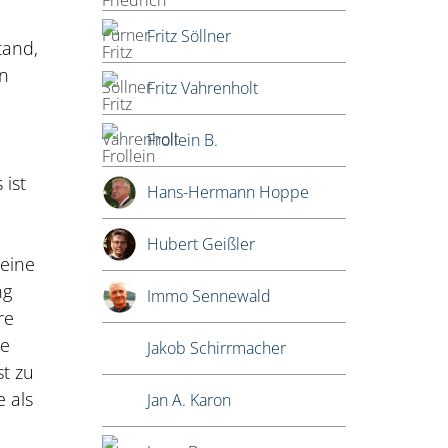
Fritz Söllner
tand,
an
Fritz Vahrenholt
Frollein B.
 ist
Hans-Hermann Hoppe
Hubert Geißler
seine
ng
Immo Sennewald
re
he
Jakob Schirrmacher
t zu
e als
Jan A. Karon