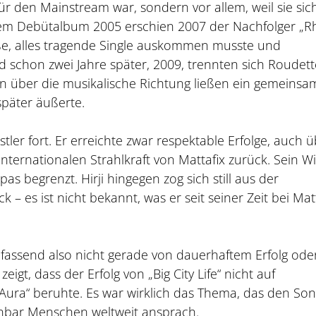
für den Mainstream war, sondern vor allem, weil sie sic
rem Debütalbum 2005 erschien 2007 der Nachfolger „
ße, alles tragende Single auskommen musste und
 schon zwei Jahre später, 2009, trennten sich Roudet
gen über die musikalische Richtung ließen ein gemeinsa
später äußerte.
tler fort. Er erreichte zwar respektable Erfolge, auch 
 internationalen Strahlkraft von Mattafix zurück. Sein W
as begrenzt. Hirji hingegen zog sich still aus der
– es ist nicht bekannt, was er seit seiner Zeit bei Mat
fassend also nicht gerade von dauerhaftem Erfolg ode
igt, dass der Erfolg von „Big City Life“ nicht auf
Aura“ beruhte. Es war wirklich das Thema, das den So
fenbar Menschen weltweit ansprach.