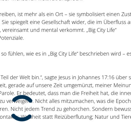
reiben, ist mehr als ein Ort – sie symbolisiert einen Zus
Sie spiegelt eine Gesellschaft wider, die im Überfluss 
t, vereinsamt und mental verkommt. „Big City Life“
otenziale.
 fühlen, wie es in „Big City Life“ beschrieben wird – es
!
n Teil der Welt bin.“, sagte Jesus in Johannes 17:16 über 
theit, gerade auf unsere Zeit umgemünzt, meiner Meinu
 Parole. Er bedeutet, dass man die Freiheit hat, die inne
 zu verweigern. Nicht alles mitzumachen, was die Epoc
ieren. Nicht jedem Trend zu gehorchen. Sondern bewuss
ontakte; Weisheit statt Reizüberflutung; Natur und Tier