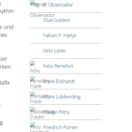
h
El Observador
Rhythm
Elias Gudwis
te und
mes
Fabian P. Hartje
Felix Leiter
über
Felix Perrefort
irken
Frank Eckhardt
tafix
Frank Lübberding
r
Frauke Petry
ng
Friedrich Pürner