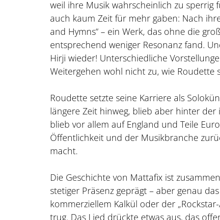
weil ihre Musik wahrscheinlich zu sperrig 
auch kaum Zeit für mehr gaben: Nach ih
and Hymns“ – ein Werk, das ohne die gro
entsprechend weniger Resonanz fand. Und
Hirji wieder! Unterschiedliche Vorstellun
Weitergehen wohl nicht zu, wie Roudette 
Roudette setzte seine Karriere als Soloküns
längere Zeit hinweg, blieb aber hinter der
blieb vor allem auf England und Teile Europ
Öffentlichkeit und der Musikbranche zurück 
macht.
Die Geschichte von Mattafix ist zusammen
stetiger Präsenz geprägt – aber genau das ze
kommerziellem Kalkül oder der „Rockstar-
trug. Das Lied drückte etwas aus, das of