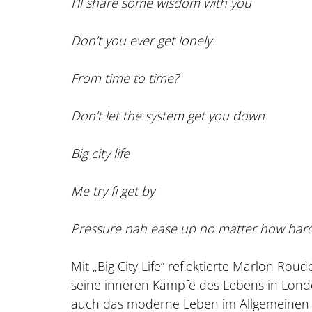
I’ll share some wisdom with you
Don’t you ever get lonely
From time to time?
Don’t let the system get you down
Big city life
Me try fi get by
Pressure nah ease up no matter how hard
Mit „Big City Life“ reflektierte Marlon Ro
seine inneren Kämpfe des Lebens in Londo
auch das moderne Leben im Allgemeinen zu