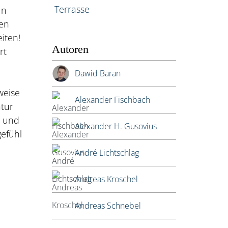
Terrasse
In
gen
iten!
Autoren
rt
Dawid Baran
weise
Alexander Fischbach
atur
g und
Alexander H. Gusovius
gefühl
André Lichtschlag
Andreas Kroschel
Andreas Schnebel