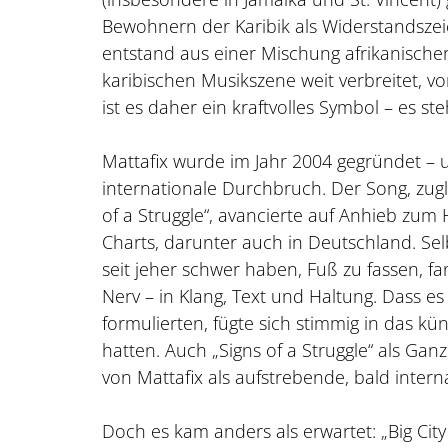
Bewohnern der Karibik als Widerstandszei
entstand aus einer Mischung afrikanische
karibischen Musikszene weit verbreitet, v
ist es daher ein kraftvolles Symbol – es 
Mattafix wurde im Jahr 2004 gegründet – u
internationale Durchbruch. Der Song, zug
of a Struggle“, avancierte auf Anhieb zum
Charts, darunter auch in Deutschland. Sel
seit jeher schwer haben, Fuß zu fassen, fan
Nerv – in Klang, Text und Haltung. Dass e
formulierten, fügte sich stimmig in das kün
hatten. Auch „Signs of a Struggle“ als Ga
von Mattafix als aufstrebende, bald intern
Doch es kam anders als erwartet: „Big City 