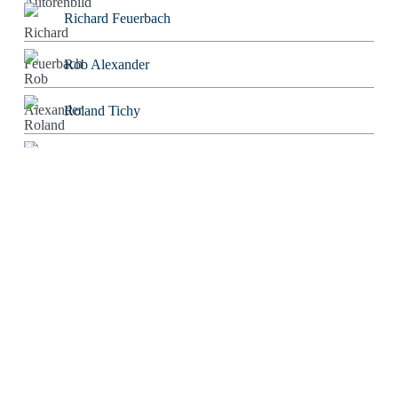
Richard Feuerbach
Rob Alexander
Roland Tichy
Rolf W. Puster
Rosaroter Panzer
Sabine Mosch
Sebastian Wessels
Severin Tatarczyk
Stefan Blankertz