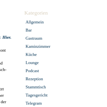
Kategorien
Allgemein
Bar
s:
Hier.
Gastraum
Kaminzimmer
hont
Küche
Lounge
nd
sch-
Podcast
Rezeption
Stammtisch
tzt
Tagesgericht
ner
 der
Telegram