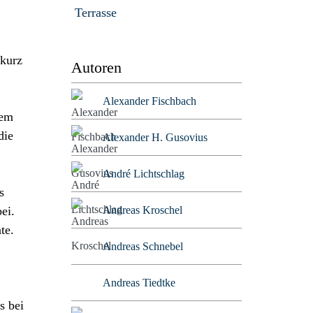
Terrasse
 kurz
Autoren
Alexander Fischbach
lem
die
Alexander H. Gusovius
André Lichtschlag
s
Andreas Kroschel
ei.
te.
Andreas Schnebel
Andreas Tiedtke
s bei