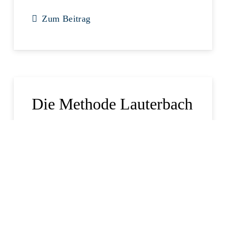
Zum Beitrag
Die Methode Lauterbach
Oliver Gorus
5. November 2022
Die finsteren Machenschaften des Karl
Lauterbach müssen nicht aufgedeckt
werden – er offenbart sie regelmäßig selbst.
Wie der Gesundheitsminister über seine
Strategie, sich mittels Panikmache im Amt