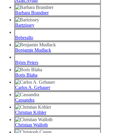
Azad Aydin
Barbara Brandner
Bartzissey
Beberallo
Benjamin Mudlack
Björn Peters
Boris Blaha
Carlos A. Gebauer
Cassandra
Christian Köhler
Christian Walloth