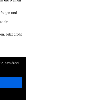
tik die Namen
 folgen und
chende
n. Jetzt droht
ie, dass dabei