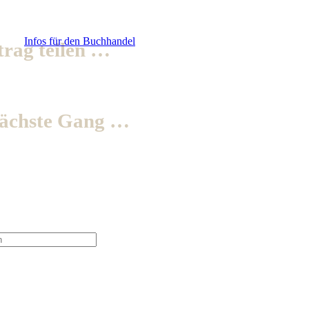
Infos für den Buchhandel
trag teilen …
nächste Gang …
t
wurde Ihrem Warenkorb hinzugefügt.