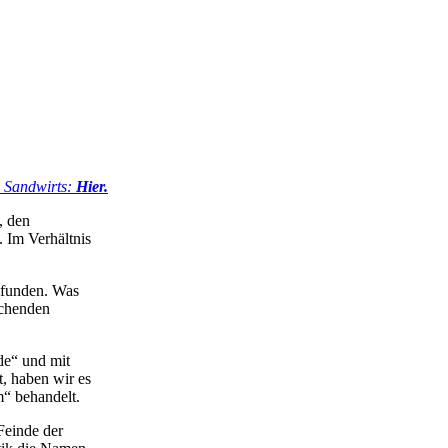
s Sandwirts:
Hier.
, den
. Im Verhältnis
efunden. Was
ichenden
de“ und mit
, haben wir es
m“ behandelt.
Feinde der