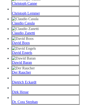
Christoph Canne
Christoph Lemmer
Claudio Casula
Claudio Zanetti
David Boos
David Engels
Dawid Baran
Der Raucher
Dietrich Eckardt
Dirk Hesse
Dr. Cora Stephan