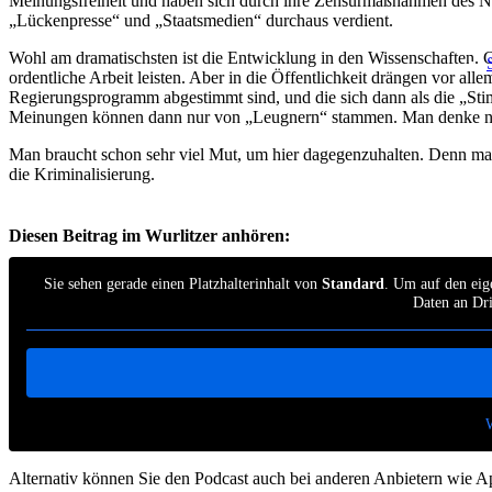
Meinungsfreiheit und haben sich durch ihre Zensurmaßnahmen des Ni
„Lückenpresse“ und „Staatsmedien“ durchaus verdient.
Wohl am dramatischsten ist die Entwicklung in den Wissenschaften. G
ordentliche Arbeit leisten. Aber in die Öffentlichkeit drängen vor al
Regierungsprogramm abgestimmt sind, und die sich dann als die „Stim
Meinungen können dann nur von „Leugnern“ stammen. Man denke nu
Man braucht schon sehr viel Mut, um hier dagegenzuhalten. Denn man
die Kriminalisierung.
Diesen Beitrag im Wurlitzer anhören:
Sie sehen gerade einen Platzhalterinhalt von
Standard
. Um auf den eige
Daten an Dri
Alternativ können Sie den Podcast auch bei anderen Anbietern wie A