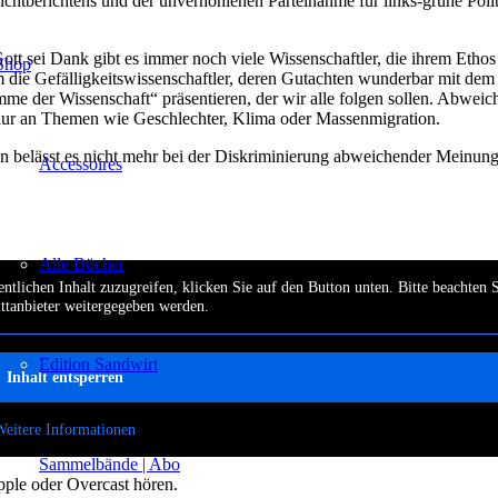
chtberichtens und der unverhohlenen Parteinahme für links-grüne Poli
ott sei Dank gibt es immer noch viele Wissenschaftler, die ihrem Ethos
Shop
lem die Gefälligkeitswissenschaftler, deren Gutachten wunderbar mit dem
me der Wissenschaft“ präsentieren, der wir alle folgen sollen. Abwei
r an Themen wie Geschlechter, Klima oder Massenmigration.
 belässt es nicht mehr bei der Diskriminierung abweichender Meinunge
Accessoires
Alle Bücher
ntlichen Inhalt zuzugreifen, klicken Sie auf den Button unten. Bitte beachten S
ttanbieter weitergegeben werden.
Edition Sandwirt
Inhalt entsperren
Weitere Informationen
Sammelbände | Abo
pple oder Overcast hören.