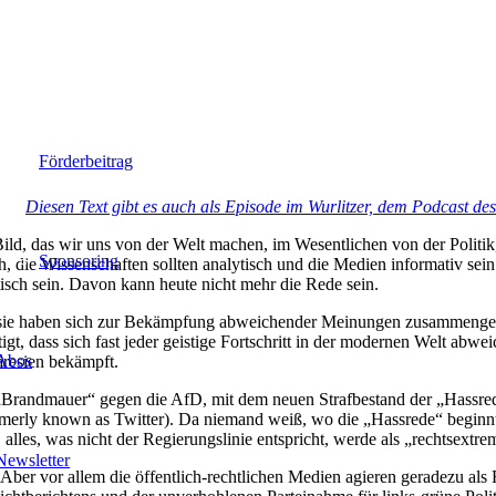
Spenden
Förderbeitrag
Diesen Text gibt es auch als Episode im Wurlitzer, dem Podcast de
ld, das wir uns von der Welt machen, im Wesentlichen von der Politik
Sponsoring
, die Wissenschaften sollten analytisch und die Medien informativ sein
tisch sein. Davon kann heute nicht mehr die Rede sein.
d sie haben sich zur Bekämpfung abweichender Meinungen zusammeng
gt, dass sich fast jeder geistige Fortschritt in der modernen Welt abwe
Abos
äresien bekämpft.
 „Brandmauer“ gegen die AfD, mit dem neuen Strafbestand der „Hassre
erly known as Twitter). Da niemand weiß, wo die „Hassrede“ beginnt
alles, was nicht der Regierungslinie entspricht, werde als „rechtsextre
Newsletter
 Aber vor allem die öffentlich-rechtlichen Medien agieren geradezu als 