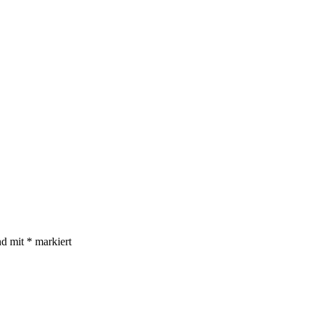
nd mit
*
markiert