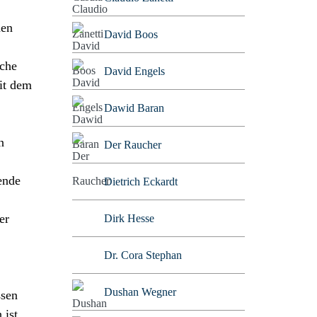
nen
David Boos
sche
David Engels
it dem
Dawid Baran
n
Der Raucher
ende
Dietrich Eckardt
er
Dirk Hesse
Dr. Cora Stephan
Dushan Wegner
ssen
 ist