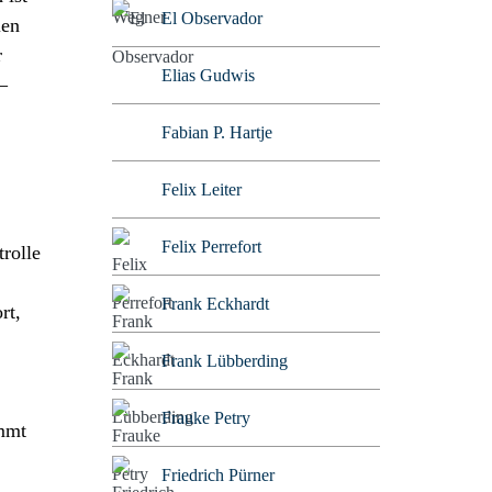
El Observador
len
r
Elias Gudwis
–
Fabian P. Hartje
Felix Leiter
Felix Perrefort
rolle
Frank Eckhardt
rt,
Frank Lübberding
Frauke Petry
immt
Friedrich Pürner