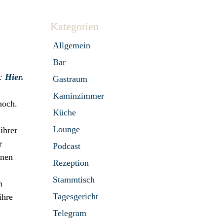
Kategorien
Allgemein
Bar
s:
Hier.
Gastraum
Kaminzimmer
hoch.
Küche
Lounge
ihrer
r
Podcast
inen
Rezeption
Stammtisch
m
Tagesgericht
ihre
Telegram