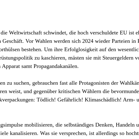
 die Weltwirtschaft schwindet, die hoch verschuldete EU ist e
en Geschäft. Vor Wahlen werden sich 2024 wieder Parteien in 
thülsen bestehen. Um ihre Erfolglosigkeit auf den wesentli
rüstungspolitik zu kaschieren, mästen sie mit Steuergeldern v
n Apparat samt Propagandakanälen.
gen zu suchen, gebrauchen fast alle Protagonisten der Wahlkä
eren weist, und gegenüber kritischen Wählern die bevormund
akverpackungen: Tödlich! Gefährlich! Klimaschädlich! Arm- 
gsimpulse mobilisieren, die selbständiges Denken, Handeln 
ele kanalisieren. Was sie versprechen, ist allerdings so hoch