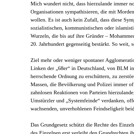
Mich wundert nicht, dass hierzulande immer n
Organisationen sympathisieren, die mit Morden
wollen. Es ist auch kein Zufall, dass diese Sym
sozialistischen, kommunistischen oder islamis
Wurzeln, die bis auf ihre Gründer – Mohammed
20. Jahrhundert gegenseitig bestärkt. So weit, 
Ziel mehr oder weniger spontaner Agglomeratio
Linken der „68er“ in Deutschland, von BLM in d
herrschende Ordnung zu erschüttern, zu zerstö
Massen, die Bevölkerung und Polizei immer off
zahnlosen Reaktionen von Parteien hierzulande,
Umstürzler und „Systemfeinde“ verdanken, off
wachsenden, unverhohlenen Feindseligkeit bei
Das Grundgesetz schützt die Rechte des Einzel
des Einzelnen erst verleiht den Grundrechten i