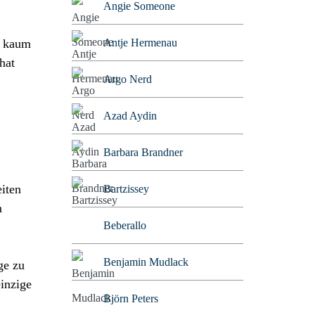
Angie Someone
, kaum
Antje Hermenau
hat
Argo Nerd
Azad Aydin
Barbara Brandner
iten
Bartzissey
m
Beberallo
Benjamin Mudlack
ge zu
einzige
Björn Peters