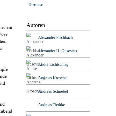
Terrasse
Autoren
her ein
Pose
Alexander Fischbach
chen
or
Alexander H. Gusovius
André Lichtschlag
mpfe
ende
Andreas Kroschel
und
Andreas Schnebel
und
Andreas Tiedtke
trabend