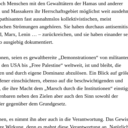
och Menschen mit den Gewalttätern der Hamas und anderer
 und Massakern ihr Herrschaftsgebiet möglichst weit ausdeh
pathisanten fast ausnahmslos kollektivistischen, meist
tischen Strömungen angehören. Sie haben durchaus antisemiti
, Marx, Lenin … – zurückreichen, und sie haben einander se
so ausgiebig dokumentiert.
nen, seien es gewaltbereite „Demonstrationen“ von militante
en USA bis „Free Palestine“ weltweit, ist und bleibt, die
ren und durch eigene Dominanz abzulösen. Ein Blick auf gröl
ener einschüchtern, ebenso auf die beschwichtigenden und
 die ihre Macht dem „Marsch durch die Institutionen“ einstig
enbaren neben den Zielen aber auch den Sinn sowohl der
der gegenüber dem Grundgesetz.
nen, es nimmt ihn aber auch in die Verantwortung. Das Gewi
hre Wirkung, denn es mahnt diese Verantwortung an. Natürlich