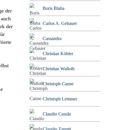
Boris Blaha
ge der
 auch
Carlos A. Gebauer
rk der
für
Cassandra
tierte
Christian Köhler
elbst
Christian Walloth
Christoph Canne
ie
Christoph Lemmer
Claudio Casula
Claudio Zanetti