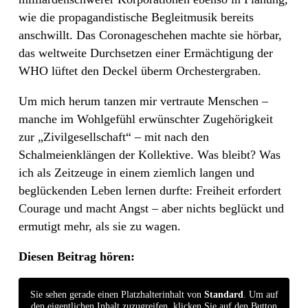
wie die propagandistische Begleitmusik bereits
anschwillt. Das Coronageschehen machte sie hörbar,
das weltweite Durchsetzen einer Ermächtigung der
WHO lüftet den Deckel überm Orchestergraben.
Um mich herum tanzen mir vertraute Menschen –
manche im Wohlgefühl erwünschter Zugehörigkeit
zur „Zivilgesellschaft“ – mit nach den
Schalmeienklängen der Kollektive. Was bleibt? Was
ich als Zeitzeuge in einem ziemlich langen und
beglückenden Leben lernen durfte: Freiheit erfordert
Courage und macht Angst – aber nichts beglückt und
ermutigt mehr, als sie zu wagen.
Diesen Beitrag hören:
Sie sehen gerade einen Platzhalterinhalt von
Standard
. Um auf
den eigentlichen Inhalt zuzugreifen, klicken Sie auf den Button